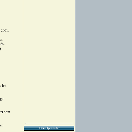
s 2001.
mt
idt-
g
 lett
ige
eter som
 en
Flere tjenester