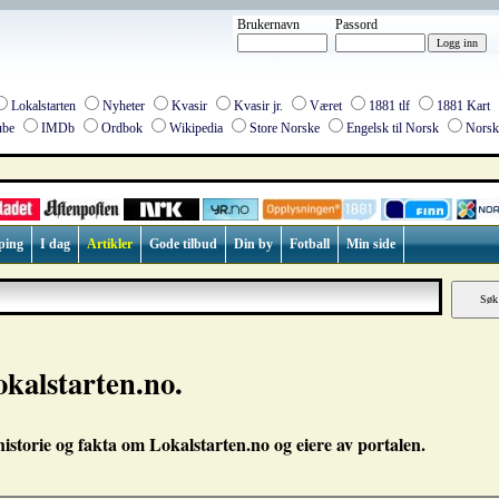
Brukernavn
Passord
Lokalstarten
Nyheter
Kvasir
Kvasir jr.
Været
1881 tlf
1881 Kart
be
IMDb
Ordbok
Wikipedia
Store Norske
Engelsk til Norsk
Norsk 
ping
I dag
Artikler
Gode tilbud
Din by
Fotball
Min side
kalstarten.no.
 historie og fakta om Lokalstarten.no og eiere av portalen.