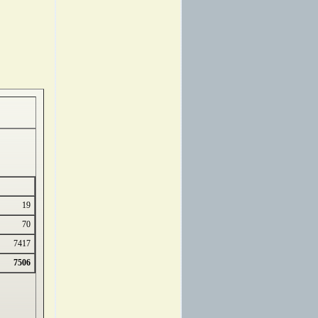
19
70
7417
7506