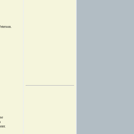
eterson.
sse
n
ster.