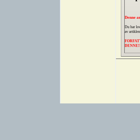
Denne ar
Du har lov
av artikle
FORFAT
DENNE!!