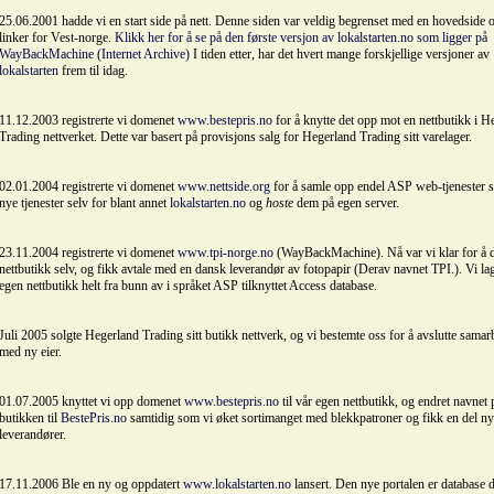
25.06.2001 hadde vi en start side på nett. Denne siden var veldig begrenset med en hovedside 
linker for Vest-norge.
Klikk her for å se på den første versjon av lokalstarten.no som ligger på
WayBackMachine (Internet Archive)
I tiden etter, har det hvert mange forskjellige versjoner av
lokalstarten
frem til idag.
11.12.2003 registrerte vi domenet
www.bestepris.no
for å knytte det opp mot en nettbutikk i H
Trading nettverket. Dette var basert på provisjons salg for Hegerland Trading sitt varelager.
02.01.2004 registrerte vi domenet
www.nettside.org
for å samle opp endel ASP web-tjenester s
nye tjenester selv for blant annet
lokalstarten.no
og
hoste
dem på egen server.
23.11.2004 registrerte vi domenet
www.tpi-norge.no
(WayBackMachine). Nå var vi klar for å d
nettbutikk selv, og fikk avtale med en dansk leverandør av fotopapir (Derav navnet TPI.). Vi lag
egen nettbutikk helt fra bunn av i språket ASP tilknyttet Access database.
Juli 2005 solgte Hegerland Trading sitt butikk nettverk, og vi bestemte oss for å avslutte samar
med ny eier.
01.07.2005 knyttet vi opp domenet
www.bestepris.no
til vår egen nettbutikk, og endret navnet 
butikken til
BestePris.no
samtidig som vi øket sortimanget med blekkpatroner og fikk en del n
leverandører.
17.11.2006 Ble en ny og oppdatert
www.lokalstarten.no
lansert. Den nye portalen er database 