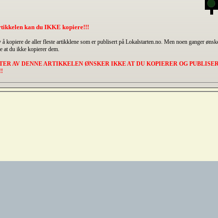
tikkelen kan du IKKE kopiere!!!
 å kopiere de aller fleste artikklene som er publisert på Lokalstarten.no. Men noen ganger ønske
ne at du ikke kopierer dem.
TER AV DENNE ARTIKKELEN ØNSKER IKKE AT DU KOPIERER OG PUBLISE
!