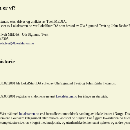
 er vi?
rten.no eies, drives og utvikles av Tveit MEDIA.
e eier av Lokalstarten.no var LokalStart DA som bestod av Ola Sigmund Tveit og John Reidar P
Tveit MEDIA - Ola Sigmund Tveit
42305
ola.tveit@lokalstarten.no
historie
03.02.2001 ble LokalStart DA stiftet av Ola Sigmund Tveit og John Reidar Peterson.
09.03.2001 registrerte vi domene-navnet
Lokalstarten.no
for å lage en startside.
Vårt mål med
lokalstarten.no
er å formidle en innholdsrik samling av lokale lenker i Norge. Di
lenkene skal være kategorisert etter hvilken landsdel de tilhører. For å gjøre lokalstarten.no til e
komplett startside, tar vi også med nasjonale, og utenlandske lenker samt nyheter og andre tjene