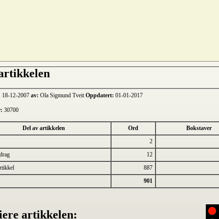
rtikkelen
:
18-12-2007
av:
Ola Sigmund Tveit
Oppdatert:
01-01-2017
:
30700
Del av artikkelen
Ord
Bokstaver
2
drag
12
tikkel
887
901
ere artikkelen: