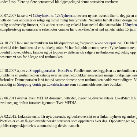
kodet I asp. Flere og flere tjenester vil bli tilgjengelig på denne startsiden etterhvert.
06.07.2007 lanserte vi
123nyheter.no
.
123Nyheter.no
leverer nyhets-overskrifter til deg på en e
nettside hvor annonser er rolige og minst mulig forstyrrende. Nettsiden har ett enkelt design m
mulig unødvendig finesser, slik at den er rask og enkel å laste ned til din datamaskin.
123nyhete
kompliserte og automatiserte søkemotor-crawler har overvåket/lastet ned nyheter siden 15-juni
24.10.2007 la vi ned nettbutikken for blekkpatroner og fotopapir (
www.bestepris.no
). Det ble 
arbeid å drive butikken på en skikkelig måte. Vi har full jobb utenom, verv i Fylkeskommunen
overtid i hovedjobben, familer og på toppen av dette så tok salget i nettbutikken seg veldig opp 
bestemte vi oss for å legge ned nettbutikken.
25.10.2007 åpnet vi
Shoppingportalen - BestePris
. Parallelt med nedleggelsen av nettbutikken 
utviklet vi en portal med en katalog over seriøse nettbutikker som selger mange forskjellige varer
forbruker. Denne portalen la vi inn på samme domene som nettbutikken hadde vært tidligere. V
samtidig en
Shopping-Guide
på
Lokalstarten.no
som vil inneholde noe flere butikker.
22.06.2011 overtar Tveit MEDIA domener, nettsider, logoer og diverse avtaler. LokalStart DA
avsluttes, og driften forsetter igjennom Tveit MEDIA.
08.02.2012. Lokalstarten.no får nytt utseende, og bedre oversikt over linker, nyheter og andre tj
Portalen er en av få gjenlevende norske startsider som oppdateres hver dag. Oppdateringer og
publiseringer skjer delvis automatisk og delvis manuelt.