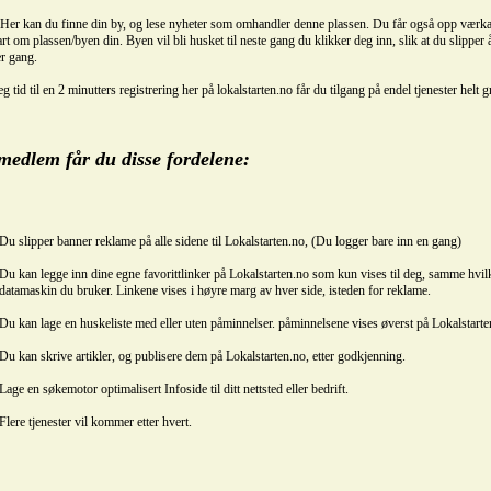
 Her kan du finne din by, og lese nyheter som omhandler denne plassen. Du får også opp værka
rt om plassen/byen din. Byen vil bli husket til neste gang du klikker deg inn, slik at du slipper 
r gang.
g tid til en 2 minutters registrering her på lokalstarten.no får du tilgang på endel tjenester helt gr
edlem får du disse fordelene:
Du slipper banner reklame på alle sidene til Lokalstarten.no, (Du logger bare inn en gang)
Du kan legge inn dine egne favorittlinker på Lokalstarten.no som kun vises til deg, samme hvil
datamaskin du bruker. Linkene vises i høyre marg av hver side, isteden for reklame.
Du kan lage en huskeliste med eller uten påminnelser. påminnelsene vises øverst på Lokalstarte
Du kan skrive artikler, og publisere dem på Lokalstarten.no, etter godkjenning.
Lage en søkemotor optimalisert Infoside til ditt nettsted eller bedrift.
Flere tjenester vil kommer etter hvert.