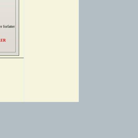
r forfatter
RER