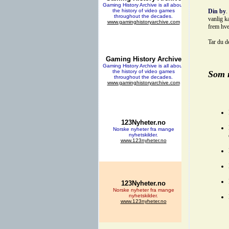
Din by
.
vanlig ka
frem hve
Tar du de
Som m