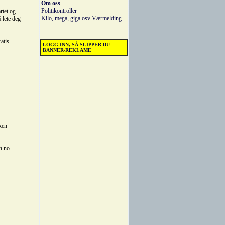
Om oss
Politikontroller
rtet og
Kilo, mega, giga osv
Værmelding
å lete deg
atis.
LOGG INN, SÅ SLIPPER DU
BANNER-REKLAME
ken
n.no