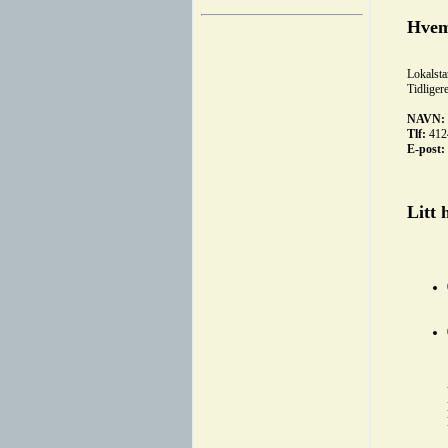
Hvem
Lokalsta
Tidliger
NAVN:
Tlf:
412
E-post:
Litt 