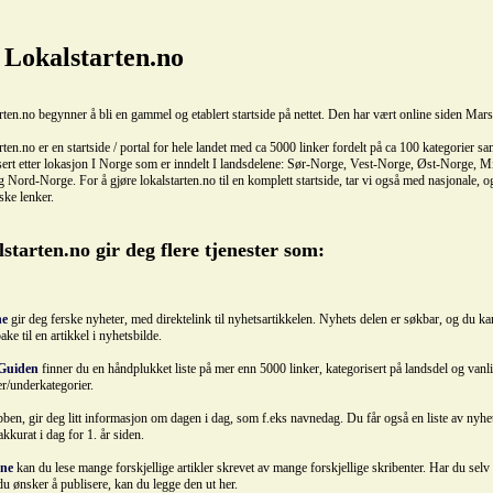
Lokalstarten.no
rten.no begynner å bli en gammel og etablert startside på nettet. Den har vært online siden Mar
rten.no er en startside / portal for hele landet med ca 5000 linker fordelt på ca 100 kategorier sa
sert etter lokasjon I Norge som er inndelt I landsdelene: Sør-Norge, Vest-Norge, Øst-Norge, M
 Nord-Norge. For å gjøre lokalstarten.no til en komplett startside, tar vi også med nasjonale, o
ske lenker.
starten.no gir deg flere tjenester som:
ne
gir deg ferske nyheter, med direktelink til nyhetsartikkelen. Nyhets delen er søkbar, og du kan
bake til en artikkel i nyhetsbilde.
Guiden
finner du en håndplukket liste på mer enn 5000 linker, kategorisert på landsdel og vanl
er/underkategorier.
bben, gir deg litt informasjon om dagen i dag, som f.eks navnedag. Du får også en liste av nyh
kkurat i dag for 1. år siden.
ene
kan du lese mange forskjellige artikler skrevet av mange forskjellige skribenter. Har du selv
 du ønsker å publisere, kan du legge den ut her.