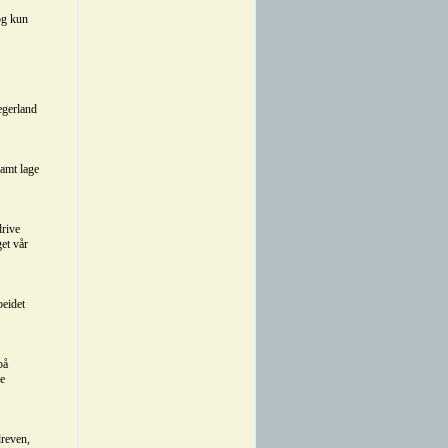
og kun
egerland
amt lage
rive
et vår
beidet
på
ye
dreven,