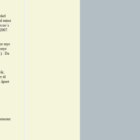
nkel
ed minst
r.no`s
-2007.
for mye
, mye
:) . Da
vår,
 til
i åpnet
enester.