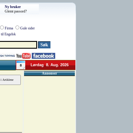
Ny bruker
Glemt passord?
Firma
Gule sider
til Engelsk
Lørdag 8. Aug. 2026
8
Annonser