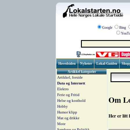
Google
Bing
YouTu
Hovedsiden
Nyheter
Lokal-Guiden
Shop
Artikkel kategorier
Artikkel, forside
Data og Internett
Elektro
Ferie og Fritid
Om Lo
Helse og kosthold
Hobby
Humor klipp
Her er litt
Mat og drikke
Mote
Samfunn og Politikk