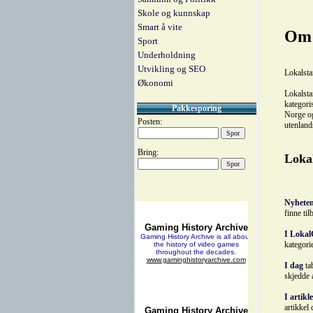
Skole og kunnskap
Smart å vite
Om 
Sport
Underholdning
Utvikling og SEO
Lokalsta
Økonomi
Lokalsta
kategori
Pakkesporing
Norge og
Posten:
utenland
Bring:
Lokal
Nyhete
finne til
I Lokal
kategori
I dag
ta
skjedde a
I artikl
artikkel