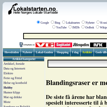
Google
Bing
Lokalstarten
Nyheter
Kvasi
YouTube
IMDb
Ordbok
Wikip
Hovedsiden
Nyheter
Lokal-Guiden
Shopping
I dag
Artikler
Gode til
Artikkel kategorier
Artikkel, forside
Data og Internett
Elektro
Ferie og Fritid
Blandingsraser er m
Helse og kosthold
Hobby
Humor klipp
De siste få årene har bla
Mat og drikke
spesielt interesserte til 
Mote
Samfunn og Politikk