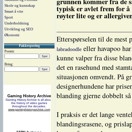
grunnen kommer fra de s
Skole og kunnskap
typisk er avlet frem for 
Smart å vite
røyter lite og er allergive
Sport
Underholdning
Utvikling og SEO
Økonomi
Etterspørselen til de mest
eller havapoo har 
Pakkesporing
labradoodle
Posten:
kunne valper fra disse bla
Bring:
det en rasehund med stamta
situasjonen omvendt. På gru
designerhundene har prisen
blanding gjerne dobbelt så
I praksis er det lange vent
blandingsrasene, og prisl