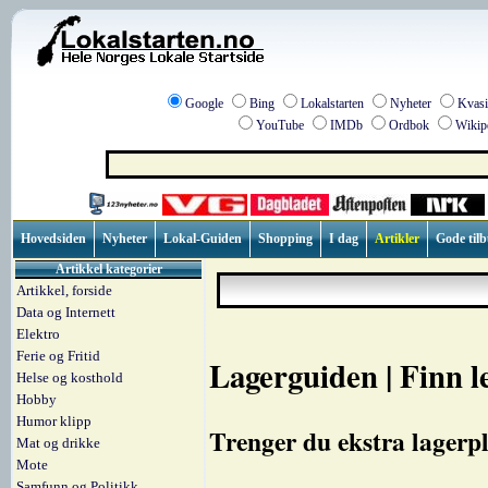
Google
Bing
Lokalstarten
Nyheter
Kvasi
YouTube
IMDb
Ordbok
Wikip
Hovedsiden
Nyheter
Lokal-Guiden
Shopping
I dag
Artikler
Gode til
Artikkel kategorier
Artikkel, forside
Data og Internett
Elektro
Ferie og Fritid
Lagerguiden | Finn l
Helse og kosthold
Hobby
Humor klipp
Trenger du ekstra lagerpl
Mat og drikke
Mote
Samfunn og Politikk