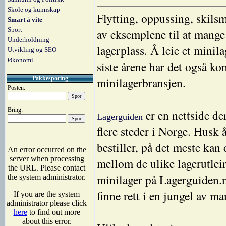
Skole og kunnskap
Flytting, oppussing, skilsm
Smart å vite
Sport
av eksemplene til at mange 
Underholdning
lagerplass. Å leie et minil
Utvikling og SEO
Økonomi
siste årene har det også ko
minilagerbransjen.
Pakkesporing
Posten:
Bring:
er en nettside de
Lagerguiden
flere steder i Norge. Husk
bestiller, på det meste kan
mellom de ulike lagerutleir
minilager på Lagerguiden.no
finne rett i en jungel av ma