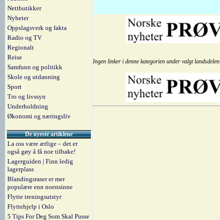
Nettbutikker
Nyheter
Oppslagsverk og fakta
Radio og TV
Regionalt
Reise
Ingen linker i denne kategorien under valgt landsdelen
Samfunn og politikk
Skole og utdanning
Sport
Tro og livssyn
Underholdning
Økonomi og næringsliv
De nyeste artiklene
La oss være ærlige – det er
også gøy å få noe tilbake!
Lagerguiden | Finn ledig
lagerplass
Blandingsraser er mer
populære enn noensinne
Flytte treningsutstyr
Flyttehjelp i Oslo
5 Tips For Deg Som Skal Pusse