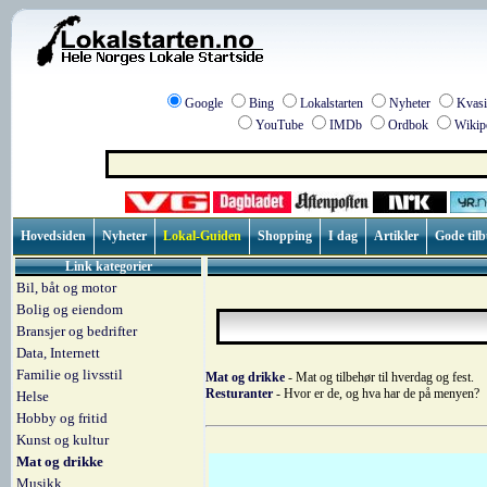
Google
Bing
Lokalstarten
Nyheter
Kvasi
YouTube
IMDb
Ordbok
Wikip
Hovedsiden
Nyheter
Lokal-Guiden
Shopping
I dag
Artikler
Gode til
Link kategorier
Bil, båt og motor
Bolig og eiendom
Bransjer og bedrifter
Data, Internett
Familie og livsstil
Mat og drikke
- Mat og tilbehør til hverdag og fest.
Resturanter
- Hvor er de, og hva har de på menyen?
Helse
Hobby og fritid
Kunst og kultur
Mat og drikke
Musikk