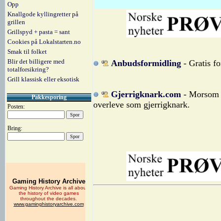
Opp
Knallgode kyllingretter på
grillen
Grillspyd + pasta = sant
Cookies på Lokalstarten.no
Smak til folket
Blir det billigere med
Anbudsformidling
- Gratis f
totalforsikring?
Grill klassisk eller eksotisk
Gjerrigknark.com
- Morsom n
Pakkesporing
overleve som gjerrigknark.
Posten:
Bring: