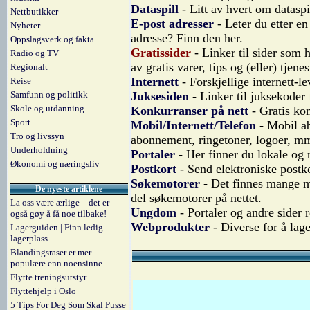
Dataspill
- Litt av hvert om dataspi
Nettbutikker
E-post adresser
- Leter du etter en
Nyheter
adresse? Finn den her.
Oppslagsverk og fakta
Gratissider
- Linker til sider som 
Radio og TV
av gratis varer, tips og (eller) tjenes
Regionalt
Internett
- Forskjellige internett-l
Reise
Samfunn og politikk
Juksesiden
- Linker til juksekoder f
Skole og utdanning
Konkurranser på nett
- Gratis kon
Sport
Mobil/Internett/Telefon
- Mobil ab
Tro og livssyn
abonnement, ringetoner, logoer, m
Underholdning
Portaler
- Her finner du lokale og 
Økonomi og næringsliv
Postkort
- Send elektroniske postko
Søkemotorer
- Det finnes mange må
De nyeste artiklene
del søkemotorer på nettet.
La oss være ærlige – det er
Ungdom
- Portaler og andre sider
også gøy å få noe tilbake!
Webprodukter
- Diverse for å lag
Lagerguiden | Finn ledig
lagerplass
Blandingsraser er mer
populære enn noensinne
Flytte treningsutstyr
Flyttehjelp i Oslo
5 Tips For Deg Som Skal Pusse