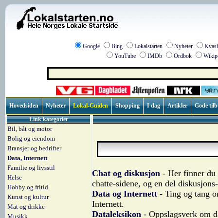
Google
Bing
Lokalstarten
Nyheter
Kvasi
YouTube
IMDb
Ordbok
Wikip
Hovedsiden
Nyheter
Lokal-Guiden
Shopping
I dag
Artikler
Gode til
Link kategorier
Bil, båt og motor
Bolig og eiendom
Bransjer og bedrifter
Data, Internett
Familie og livsstil
Chat og diskusjon
- Her finner du 
Helse
chatte-sidene, og en del diskusjons
Hobby og fritid
Data og Internett
- Ting og tang o
Kunst og kultur
Internett.
Mat og drikke
Dataleksikon
- Oppslagsverk om d
Musikk