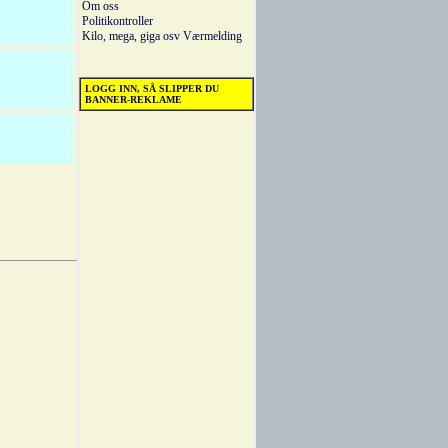
Om oss
Politikontroller
Kilo, mega, giga osv
Værmelding
LOGG INN, SÅ SLIPPER DU
BANNER-REKLAME