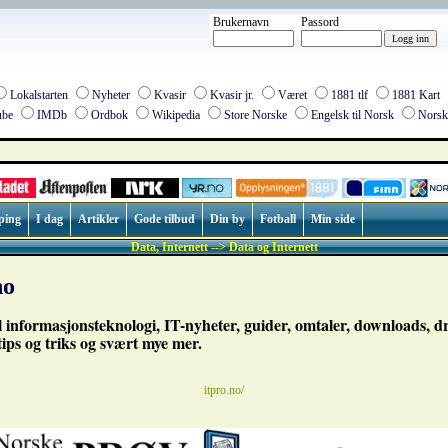
Brukernavn
Passord
Lokalstarten
Nyheter
Kvasir
Kvasir jr.
Været
1881 tlf
1881 Kart
be
IMDb
Ordbok
Wikipedia
Store Norske
Engelsk til Norsk
Norsk 
ping
I dag
Artikler
Gode tilbud
Din by
Fotball
Min side
Data, Internett --> Data og Internett
no
il informasjonsteknologi, IT-nyheter, guider, omtaler, downloads, dr
 tips og triks og svært mye mer.
itpro.no/