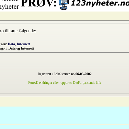
no
tilhører følgende:
egori:
Data, Internett
egori:
Data og Internett
Registrert i Lokalstarten.no
06-03-2002
Foreslå endringer eller rapporter Død/u-passende link