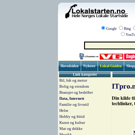
Google
Bing
YouTu
Hovedsiden
Nyheter
Lokal-Guiden
Shop
Link kategorier
Bil, båt og motor
ITpro.
Bolig og eiendom
Bransjer og bedrifter
Din kilde t
Data, Internett
techlinker,
Familie og livsstil
Helse
Hobby og fritid
Kunst og kultur
Mat og drikke
Musikk