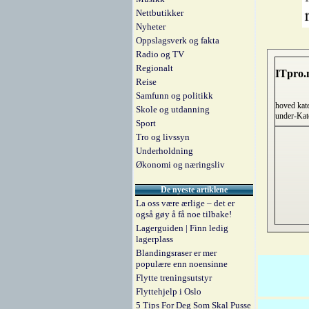
Nettbutikker
Nyheter
Oppslagsverk og fakta
Radio og TV
Regionalt
ITpro.
Reise
Samfunn og politikk
hoved kat
Skole og utdanning
under-Kat
Sport
Tro og livssyn
Underholdning
Økonomi og næringsliv
De nyeste artiklene
La oss være ærlige – det er
også gøy å få noe tilbake!
Lagerguiden | Finn ledig
lagerplass
Blandingsraser er mer
populære enn noensinne
Flytte treningsutstyr
Flyttehjelp i Oslo
5 Tips For Deg Som Skal Pusse