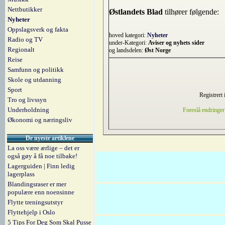
Nettbutikker
Østlandets Blad
tilhører følgende:
Nyheter
Oppslagsverk og fakta
hoved kategori:
Nyheter
Radio og TV
under-Kategori:
Aviser og nyhets sider
Regionalt
og landsdelen:
Øst Norge
Reise
Samfunn og politikk
Skole og utdanning
Sport
Registrert 
Tro og livssyn
Underholdning
Foreslå endringer
Økonomi og næringsliv
De nyeste artiklene
La oss være ærlige – det er
også gøy å få noe tilbake!
Lagerguiden | Finn ledig
lagerplass
Blandingsraser er mer
populære enn noensinne
Flytte treningsutstyr
Flyttehjelp i Oslo
5 Tips For Deg Som Skal Pusse