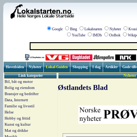
Google
Bing
Lokalstarten
Nyheter
Kvasi
YouTube
IMDb
Ordbok
Wikip
Hovedsiden
Nyheter
Lokal-Guiden
Shopping
I dag
Artikler
Gode til
Link kategorier
Nyheter 
Bil, båt og motor
Østlandets Blad
Bolig og eiendom
Bransjer og bedrifter
Data, Internett
Familie og livsstil
Helse
Hobby og fritid
Kunst og kultur
Mat og drikke
Musikk