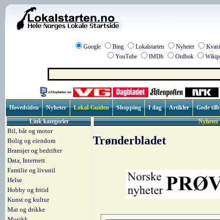
Google
Bing
Lokalstarten
Nyheter
Kvasi
YouTube
IMDb
Ordbok
Wikip
Hovedsiden
Nyheter
Lokal-Guiden
Shopping
I dag
Artikler
Gode til
Link kategorier
Nyheter 
Bil, båt og motor
Trønderbladet
Bolig og eiendom
Bransjer og bedrifter
Data, Internett
Familie og livsstil
Helse
Hobby og fritid
Kunst og kultur
Mat og drikke
Musikk