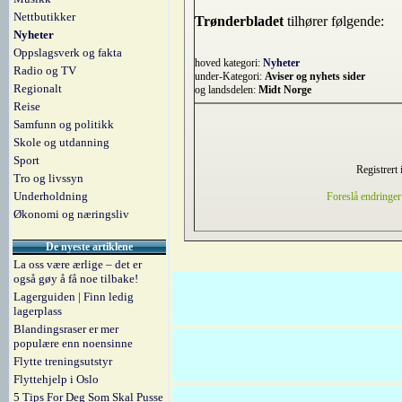
Nettbutikker
Trønderbladet
tilhører følgende:
Nyheter
Oppslagsverk og fakta
hoved kategori:
Nyheter
Radio og TV
under-Kategori:
Aviser og nyhets sider
Regionalt
og landsdelen:
Midt Norge
Reise
Samfunn og politikk
Skole og utdanning
Sport
Registrert 
Tro og livssyn
Underholdning
Foreslå endringer
Økonomi og næringsliv
De nyeste artiklene
La oss være ærlige – det er
også gøy å få noe tilbake!
Lagerguiden | Finn ledig
lagerplass
Blandingsraser er mer
populære enn noensinne
Flytte treningsutstyr
Flyttehjelp i Oslo
5 Tips For Deg Som Skal Pusse