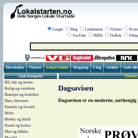
Google
Bing
Lokalstarten
Nyheter
Kvasi
YouTube
IMDb
Ordbok
Wikip
Hovedsiden
Nyheter
Lokal-Guiden
Shopping
I dag
Artikler
Gode til
Link kategorier
Nyheter 
Bil, båt og motor
Dagsavisen
Bolig og eiendom
Bransjer og bedrifter
Dagsavisen er en moderne, uavhengig o
Data, Internett
Familie og livsstil
Helse
Hobby og fritid
Kunst og kultur
Mat og drikke
Musikk