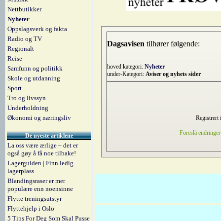
Nettbutikker
Nyheter
Oppslagsverk og fakta
Radio og TV
Dagsavisen
tilhører følgende:
Regionalt
Reise
hoved kategori:
Nyheter
Samfunn og politikk
under-Kategori:
Aviser og nyhets sider
Skole og utdanning
Sport
Tro og livssyn
Underholdning
Økonomi og næringsliv
Registrert
Foreslå endringer
De nyeste artiklene
La oss være ærlige – det er
også gøy å få noe tilbake!
Lagerguiden | Finn ledig
lagerplass
Blandingsraser er mer
populære enn noensinne
Flytte treningsutstyr
Flyttehjelp i Oslo
5 Tips For Deg Som Skal Pusse