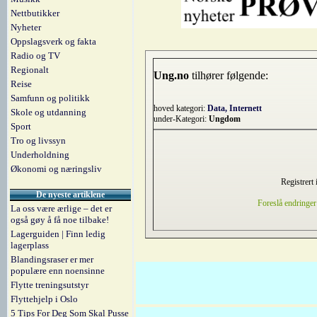
Nettbutikker
Nyheter
Oppslagsverk og fakta
Radio og TV
Regionalt
Ung.no
tilhører følgende:
Reise
Samfunn og politikk
hoved kategori:
Data, Internett
Skole og utdanning
under-Kategori:
Ungdom
Sport
Tro og livssyn
Underholdning
Økonomi og næringsliv
Registrert 
De nyeste artiklene
Foreslå endringer
La oss være ærlige – det er
også gøy å få noe tilbake!
Lagerguiden | Finn ledig
lagerplass
Blandingsraser er mer
populære enn noensinne
Flytte treningsutstyr
Flyttehjelp i Oslo
5 Tips For Deg Som Skal Pusse