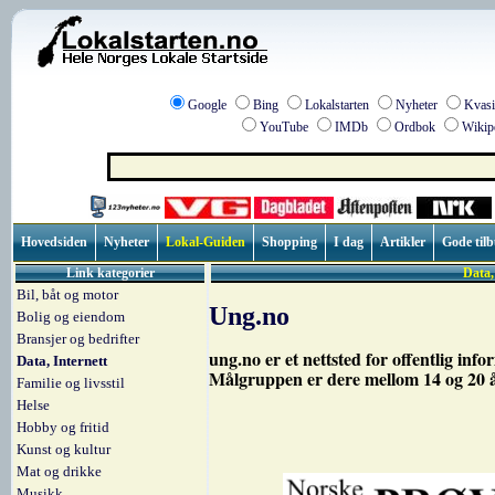
Google
Bing
Lokalstarten
Nyheter
Kvasi
YouTube
IMDb
Ordbok
Wikip
Hovedsiden
Nyheter
Lokal-Guiden
Shopping
I dag
Artikler
Gode til
Link kategorier
Data,
Bil, båt og motor
Ung.no
Bolig og eiendom
Bransjer og bedrifter
ung.no er et nettsted for offentlig inf
Data, Internett
Målgruppen er dere mellom 14 og 20 å
Familie og livsstil
Helse
Hobby og fritid
Kunst og kultur
Mat og drikke
Musikk