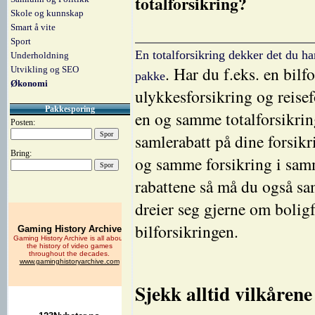
totalforsikring?
Skole og kunnskap
Smart å vite
Sport
En totalforsikring dekker det du ha
Underholdning
. Har du f.eks. en bilf
Utvikling og SEO
pakke
Økonomi
ulykkesforsikring og reisef
Pakkesporing
en og samme totalforsikrin
Posten:
samlerabatt på dine forsik
Bring:
og samme forsikring i samm
rabattene så må du også sa
dreier seg gjerne om boligf
bilforsikringen.
Sjekk alltid vilkårene