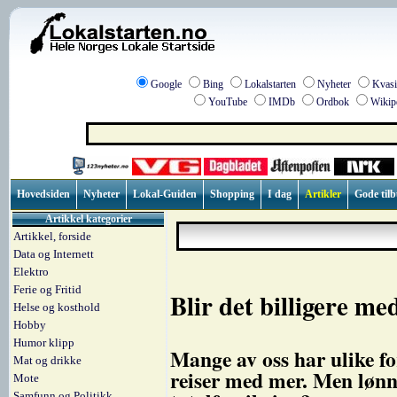
Google
Bing
Lokalstarten
Nyheter
Kvasi
YouTube
IMDb
Ordbok
Wikip
Hovedsiden
Nyheter
Lokal-Guiden
Shopping
I dag
Artikler
Gode til
Artikkel kategorier
Artikkel, forside
Data og Internett
Elektro
Ferie og Fritid
Blir det billigere me
Helse og kosthold
Hobby
Humor klipp
Mange av oss har ulike fo
Mat og drikke
reiser med mer. Men lønne
Mote
Samfunn og Politikk