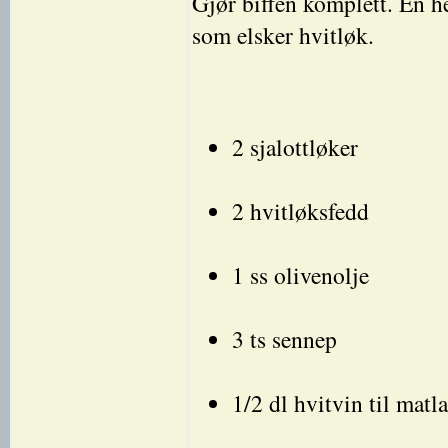
Gjør biffen komplett. En h
som elsker hvitløk.
2 sjalottløker
2 hvitløksfedd
1 ss olivenolje
3 ts sennep
1/2 dl hvitvin til matl