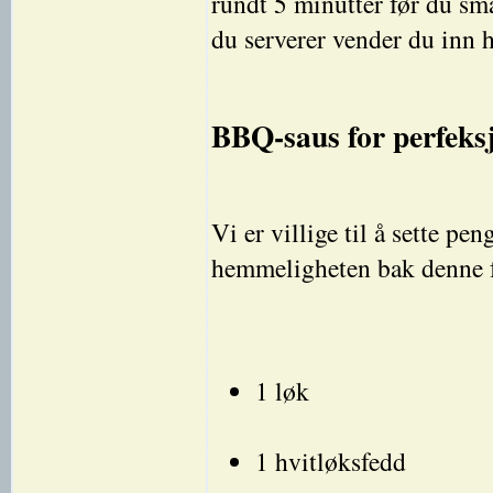
rundt 5 minutter før du sma
du serverer vender du inn h
BBQ-saus for perfeksj
Vi er villige til å sette pe
hemmeligheten bak denne f
1 løk
1 hvitløksfedd