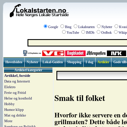
Google
Bing
Lokalstarten
Nyheter
Kvasi
YouTube
IMDb
Ordbok
Wikip
Hovedsiden
Nyheter
Lokal-Guiden
Shopping
I dag
Artikler
Gode til
Artikkel kategorier
Artikkel, forside
Data og Internett
Elektro
Ferie og Fritid
Smak til folket
Helse og kosthold
Hobby
Humor klipp
Hvorfor ikke servere en 
Mat og drikke
grillmaten? Dette både l
Mote
Samfunn og Politikk