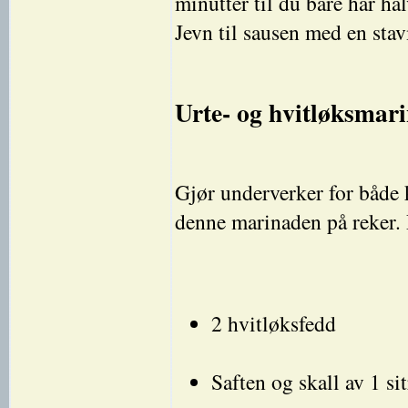
minutter til du bare har ha
Jevn til sausen med en sta
Urte- og hvitløksmar
Gjør underverker for både k
denne marinaden på reker. 
2 hvitløksfedd
Saften og skall av 1 si