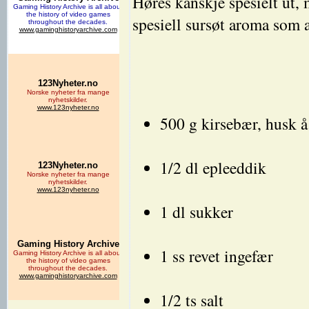
Høres kanskje spesielt ut, 
spesiell sursøt aroma som a
500 g kirsebær, husk å
1/2 dl epleeddik
1 dl sukker
1 ss revet ingefær
1/2 ts salt