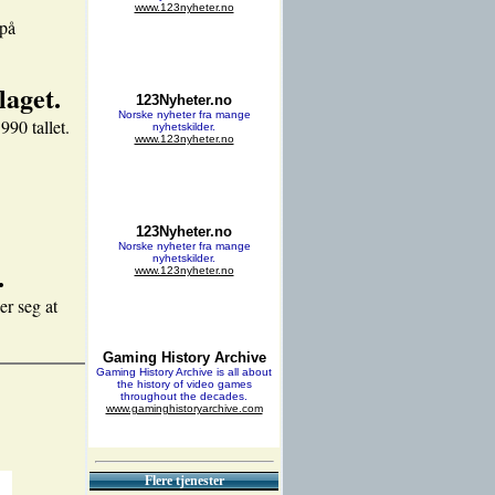
 på
aget.
990 tallet.
.
er seg at
Flere tjenester