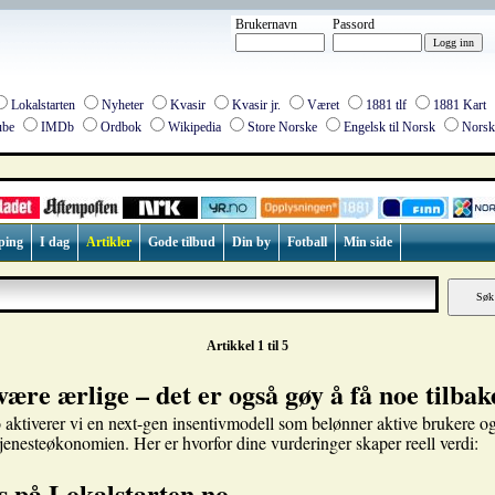
Brukernavn
Passord
Lokalstarten
Nyheter
Kvasir
Kvasir jr.
Været
1881 tlf
1881 Kart
be
IMDb
Ordbok
Wikipedia
Store Norske
Engelsk til Norsk
Norsk 
ping
I dag
Artikler
Gode tilbud
Din by
Fotball
Min side
Artikkel 1 til 5
være ærlige – det er også gøy å få noe tilbak
 aktiverer vi en next-gen insentivmodell som belønner aktive brukere og
tjenesteøkonomien. Her er hvorfor dine vurderinger skaper reell verdi:
s på Lokalstarten.no