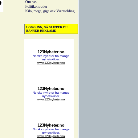
Om oss
Politikontroller
Kilo, mega, giga osv
Værmelding
LOGG INN, SÅ SLIPPER DU
BANNER-REKLAME