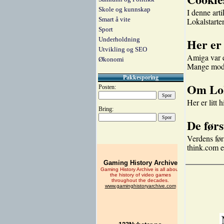
Skole og kunnskap
I denne art
Smart å vite
Lokalstarte
Sport
Underholdning
Her er
Utvikling og SEO
Amiga var e
Økonomi
Mange modell
Pakkesporing
Om Lok
Posten:
Her er litt 
Bring:
De førs
Verdens før
think.com e