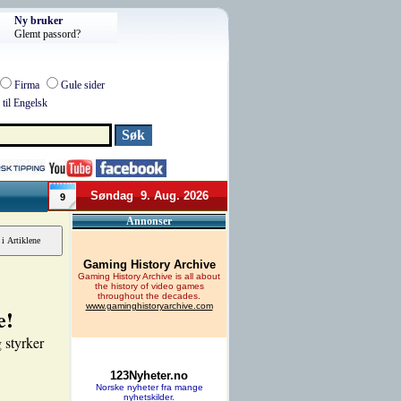
Ny bruker
Glemt passord?
Firma
Gule sider
til Engelsk
Søndag 9. Aug. 2026
9
Annonser
e!
 styrker