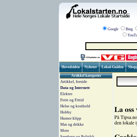
Google
Bing
YouTu
Hovedsiden
Nyheter
Lokal-Guiden
Shop
Artikkel kategorier
Artikkel, forside
Data og Internett
Elektro
Ferie og Fritid
Helse og kosthold
La oss 
Hobby
På Tipsa.no
Humor klipp
den lokale 
Mat og drikke
Mote
Cookie
Samfunn og Politikk