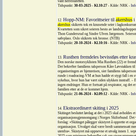
vant herrestafetten.
Tidspunkt:
30-03-2025 - Kl.10:27
- Kilde: NRK -
Inf
Hopp-NM: Favorittseier til
akershus
i
12.
akershus
skikrets tok en knusende seier i lagkonkurr
Kvartetten som sikret seieren besto av landslagshopper
Thon Gundersrud og Sindre Ulven Jørgensen. Seiersma
sølvplass. Oslo skikrets tok bronse. (NTB)
Tidspunkt:
20-10-2024 - Kl.10:16
- Kilde: NRK -
Inf
Rusthen fremdeles bevisstløs etter kra
13.
Den norske motorsyklisten Mia Rusthen (22) er fremdele
Det bekrefter familiens talsperson Kåre Løvstakken til
organiseringen av hjemreisen, sier familiens talsperso
runde i roadracing-VM at hun hadde et stygt fall i en sv
sykehus, hvor hun har vært siden ulykken inntraff. – Er
ingen endringer. Hun er fortsatt på respirator, og det e
familien etter at de er kommet hjem.
Tidspunkt:
21-06-2024 - Kl.09:12
- Kilde: NRK -
Inf
Ekstraordinært skiting i 2025
14.
Skitinget besluttet lørdag at det i 2025 skal avholdes e
organisasjonsgjennomgang i Norges Skiforbund. Det v
forslag: «Skitinget pålegger skistyret å opprette et o
organisasjon. Utvalget skal være bredt sammensatt 
utenfra». Skistyret må oppnevne et utvalg innen 1. sep
2025 som minimum behandler sak om styresammensetnin