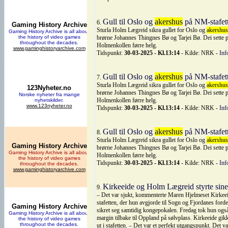
Gull til Oslo og
akershus
på NM-stafett
6.
Sturla Holm Lægreid sikra gullet for Oslo og
akershus
brørne Johannes Thingnes Bø og Tarjei Bø. Dei sette p
Holmenkollen førre helg.
Tidspunkt:
30-03-2025 - Kl.13:14
- Kilde: NRK -
Inf
Gull til Oslo og
akershus
på NM-stafett
7.
Sturla Holm Lægreid sikra gullet for Oslo og
akershus
brørne Johannes Thingnes Bø og Tarjei Bø. Dei sette p
Holmenkollen førre helg.
Tidspunkt:
30-03-2025 - Kl.13:14
- Kilde: NRK -
Inf
Gull til Oslo og
akershus
på NM-stafett
8.
Sturla Holm Lægreid sikra gullet for Oslo og
akershus
brørne Johannes Thingnes Bø og Tarjei Bø. Dei sette p
Holmenkollen førre helg.
Tidspunkt:
30-03-2025 - Kl.13:14
- Kilde: NRK -
Inf
Kirkeeide og Holm Lægreid styrte sine
9.
– Det var sjukt, kommenterte Maren Hjelmeset Kirkeeide
stafetten, der hun avgjorde til Sogn og Fjordanes ford
sikret seg samtidig kongepokalen. Fredag tok hun også 
margin tilbake til Oppland på sølvplass. Kirkeeide gik
ut i stafetten. – Det var et perfekt utgangspunkt. Det