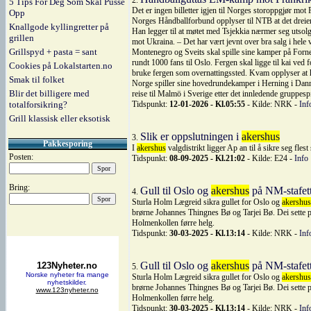
2.
5 Tips For Deg Som Skal Pusse
Det er ingen billetter igjen til Norges storoppgjør m
Opp
Norges Håndballforbund opplyser til NTB at det dreier 
Knallgode kyllingretter på
Han legger til at møtet med Tsjekkia nærmer seg utsolgt,
grillen
mot Ukraina. – Det har vært jevnt over bra salg i hel
Grillspyd + pasta = sant
Montenegro og Sveits skal spille sine kamper på Forneb
rundt 1000 fans til Oslo. Fergen skal ligge til kai ved 
Cookies på Lokalstarten.no
bruke fergen som overnattingssted. Kvam opplyser at 
Smak til folket
Norge spiller sine hovedrundekamper i Herning i Danm
Blir det billigere med
reise til Malmö i Sverige etter det innledende gruppesp
totalforsikring?
Tidspunkt:
12-01-2026 - Kl.05:55
- Kilde: NRK -
Inf
Grill klassisk eller eksotisk
Slik er oppslutningen i
akershus
3.
Pakkesporing
I
akershus
valgdistrikt ligger Ap an til å sikre seg fles
Posten:
Tidspunkt:
08-09-2025 - Kl.21:02
- Kilde: E24 -
Info
Bring:
Gull til Oslo og
akershus
på NM-stafett
4.
Sturla Holm Lægreid sikra gullet for Oslo og
akershus
brørne Johannes Thingnes Bø og Tarjei Bø. Dei sette p
Holmenkollen førre helg.
Tidspunkt:
30-03-2025 - Kl.13:14
- Kilde: NRK -
Inf
Gull til Oslo og
akershus
på NM-stafett
5.
Sturla Holm Lægreid sikra gullet for Oslo og
akershus
brørne Johannes Thingnes Bø og Tarjei Bø. Dei sette p
Holmenkollen førre helg.
Tidspunkt:
30-03-2025 - Kl.13:14
- Kilde: NRK -
Inf