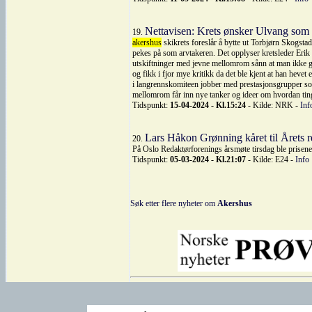
Nettavisen: Krets ønsker Ulvang som 
19.
akershus
skikrets foreslår å bytte ut Torbjørn Skogst
pekes på som arvtakeren. Det opplyser kretsleder Erik 
utskiftninger med jevne mellomrom sånn at man ikke gr
og fikk i fjor mye kritikk da det ble kjent at han heve
i langrennskomiteen jobber med prestasjonsgrupper som h
mellomrom får inn nye tanker og ideer om hvordan ting
Tidspunkt:
15-04-2024 - Kl.15:24
- Kilde: NRK -
Inf
Lars Håkon Grønning kåret til Årets r
20.
På Oslo Redaktørforenings årsmøte tirsdag ble prisene 
Tidspunkt:
05-03-2024 - Kl.21:07
- Kilde: E24 -
Info
Søk etter flere nyheter om
Akershus