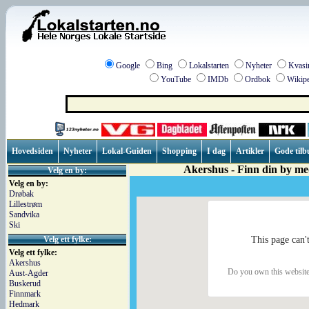
Google
Bing
Lokalstarten
Nyheter
Kvasi
YouTube
IMDb
Ordbok
Wikipe
Hovedsiden
Nyheter
Lokal-Guiden
Shopping
I dag
Artikler
Gode tilb
Akershus - Finn din by med
Velg en by:
Velg en by:
Drøbak
Lillestrøm
Sandvika
Ski
Velg ett fylke:
This page can'
Velg ett fylke:
Akershus
Do you own this websit
Aust-Agder
Buskerud
Finnmark
Hedmark