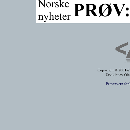
Copyright © 2001-20
Utviklet av Ol
Personvern for 