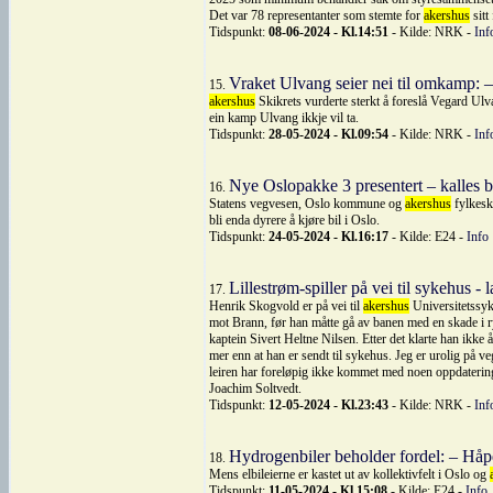
Det var 78 representanter som stemte for
akershus
sitt
Tidspunkt:
08-06-2024 - Kl.14:51
- Kilde: NRK -
Inf
Vraket Ulvang seier nei til omkamp: 
15.
akershus
Skikrets vurderte sterkt å foreslå Vegard Ulv
ein kamp Ulvang ikkje vil ta.
Tidspunkt:
28-05-2024 - Kl.09:54
- Kilde: NRK -
Inf
Nye Oslopakke 3 presentert – kalles 
16.
Statens vegvesen, Oslo kommune og
akershus
fylkesk
bli enda dyrere å kjøre bil i Oslo.
Tidspunkt:
24-05-2024 - Kl.16:17
- Kilde: E24 -
Info
Lillestrøm-spiller på vei til sykehus - 
17.
Henrik Skogvold er på vei til
akershus
Universitetssyk
mot Brann, før han måtte gå av banen med en skade i ry
kaptein Sivert Heltne Nilsen. Etter det klarte han ikke 
mer enn at han er sendt til sykehus. Jeg er urolig på 
leiren har foreløpig ikke kommet med noen oppdaterin
Joachim Soltvedt.
Tidspunkt:
12-05-2024 - Kl.23:43
- Kilde: NRK -
Inf
Hydrogenbiler beholder fordel: – Håpe
18.
Mens elbileierne er kastet ut av kollektivfelt i Oslo og
Tidspunkt:
11-05-2024 - Kl.15:08
- Kilde: E24 -
Info