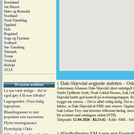
Hordaland
Jan Mayen
Møre og Romsdal
Nordland
Nord-Trøndelag
Oppland
Oslo
Rogaland
Sogn og Fjordane
Svalbard
Sør-Trøndelag
Telemark
Troms
Vestfold
Østfold
ALLE
Dale-Skjevdal avgjorde stafetten – Os
1.
De nyeste artiklene
Ankermann Johannes Dale-Skjevdal sikret stafettgull 
La oss være ærlige – det er
Sindre Fjellheim Jorde, Noah Lekhal Husnes, Isak Lek
også gøy å få noe tilbake!
Skjevdal hadde god kontroll på avslutningsetappen. Ro
Lagerguiden | Finn ledig
trygget inn seieren. – Det er alltid veldig deilig. Det 
lagerplass
følelse, sa Dale-Skjevdal til NRK etter seieren. Oppl
Isak Leknes Frey vant herrenes fellesstart lørdag, me
Blandingsraser er mer
ble avsluttet med søndagens stafett.(NTB)
populære enn noensinne
Tidspunkt:
12-04-2026 - Kl.13:42
- Kilde: NRK -
Inf
Flytte treningsutstyr
Flyttehjelp i Oslo
Håndballguttas EM-kamp mot Frankrik