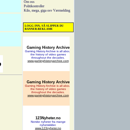
Om oss
Politikontroller
Kilo, mega, giga osv
Værmelding
LOGG INN, SÅ SLIPPER DU
BANNER-REKLAME