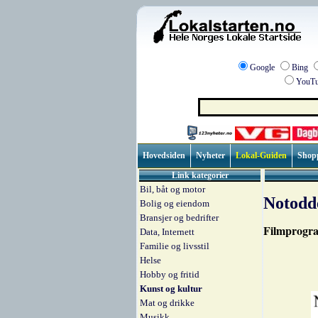
Google
Bing
YouTu
Hovedsiden
Nyheter
Lokal-Guiden
Shop
Link kategorier
Bil, båt og motor
Notodd
Bolig og eiendom
Bransjer og bedrifter
Filmprogra
Data, Internett
Familie og livsstil
Helse
Hobby og fritid
Kunst og kultur
Mat og drikke
Musikk