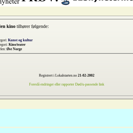
en kino
tilhører følgende:
egori:
Kunst og kultur
egori:
Kino/teater
elen:
Øst Norge
Registrert i Lokalstarten.no
21-02-2002
Foreslå endringer eller rapporter Død/u-passende link