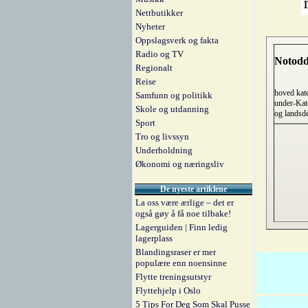
Nettbutikker
Nyheter
Oppslagsverk og fakta
Radio og TV
Notodd
Regionalt
Reise
hoved kat
Samfunn og politikk
under-Kat
Skole og utdanning
og landsd
Sport
Tro og livssyn
Underholdning
Økonomi og næringsliv
De nyeste artiklene
La oss være ærlige – det er
også gøy å få noe tilbake!
Lagerguiden | Finn ledig
lagerplass
Blandingsraser er mer
populære enn noensinne
Flytte treningsutstyr
Flyttehjelp i Oslo
5 Tips For Deg Som Skal Pusse