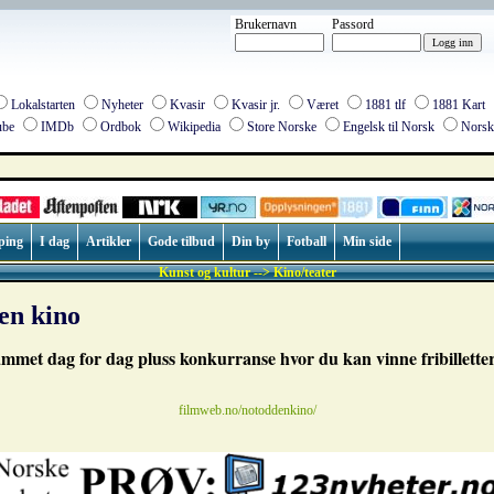
Brukernavn
Passord
Lokalstarten
Nyheter
Kvasir
Kvasir jr.
Været
1881 tlf
1881 Kart
be
IMDb
Ordbok
Wikipedia
Store Norske
Engelsk til Norsk
Norsk 
ping
I dag
Artikler
Gode tilbud
Din by
Fotball
Min side
Kunst og kultur --> Kino/teater
en kino
mmet dag for dag pluss konkurranse hvor du kan vinne fribillette
filmweb.no/notoddenkino/