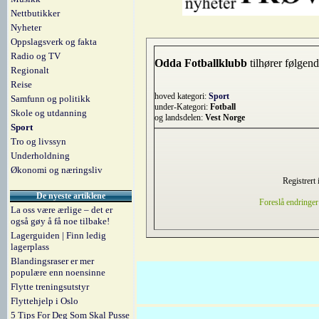
Nettbutikker
Nyheter
Oppslagsverk og fakta
Radio og TV
Odda Fotballklubb
tilhører følgend
Regionalt
Reise
hoved kategori:
Sport
Samfunn og politikk
under-Kategori:
Fotball
Skole og utdanning
og landsdelen:
Vest Norge
Sport
Tro og livssyn
Underholdning
Økonomi og næringsliv
Registrert 
De nyeste artiklene
Foreslå endringer
La oss være ærlige – det er
også gøy å få noe tilbake!
Lagerguiden | Finn ledig
lagerplass
Blandingsraser er mer
populære enn noensinne
Flytte treningsutstyr
Flyttehjelp i Oslo
5 Tips For Deg Som Skal Pusse