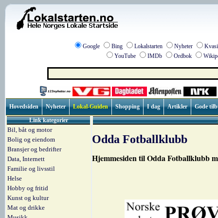
Google
Bing
Lokalstarten
Nyheter
Kvasi
YouTube
IMDb
Ordbok
Wikip
Hovedsiden
Nyheter
Lokal-Guiden
Shopping
I dag
Artikler
Gode til
Link kategorier
Bil, båt og motor
Odda Fotballklubb
Bolig og eiendom
Bransjer og bedrifter
Hjemmesiden til Odda Fotballklubb me
Data, Internett
Familie og livsstil
Helse
Hobby og fritid
Kunst og kultur
Mat og drikke
Musikk