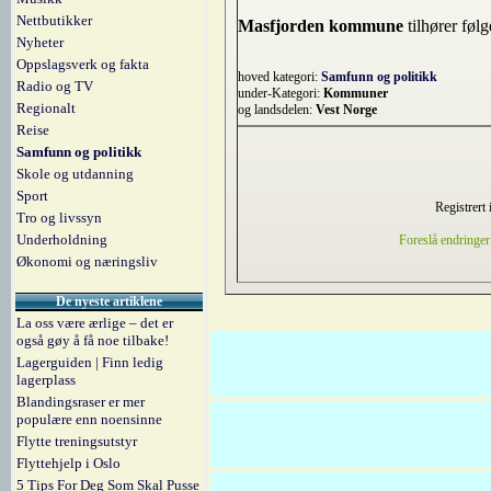
Nettbutikker
Masfjorden kommune
tilhører føl
Nyheter
Oppslagsverk og fakta
hoved kategori:
Samfunn og politikk
Radio og TV
under-Kategori:
Kommuner
Regionalt
og landsdelen:
Vest Norge
Reise
Samfunn og politikk
Skole og utdanning
Sport
Registrert 
Tro og livssyn
Underholdning
Foreslå endringer
Økonomi og næringsliv
De nyeste artiklene
La oss være ærlige – det er
også gøy å få noe tilbake!
Lagerguiden | Finn ledig
lagerplass
Blandingsraser er mer
populære enn noensinne
Flytte treningsutstyr
Flyttehjelp i Oslo
5 Tips For Deg Som Skal Pusse