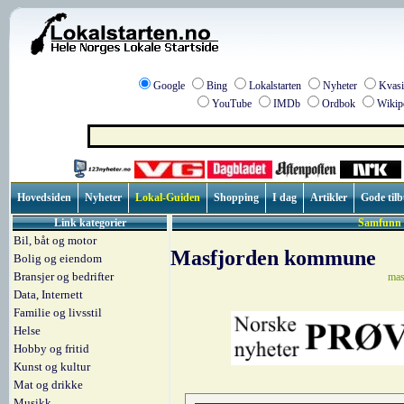
Google
Bing
Lokalstarten
Nyheter
Kvasi
YouTube
IMDb
Ordbok
Wikip
Hovedsiden
Nyheter
Lokal-Guiden
Shopping
I dag
Artikler
Gode til
Link kategorier
Samfunn 
Bil, båt og motor
Masfjorden kommune
Bolig og eiendom
Bransjer og bedrifter
mas
Data, Internett
Familie og livsstil
Helse
Hobby og fritid
Kunst og kultur
Mat og drikke
Musikk