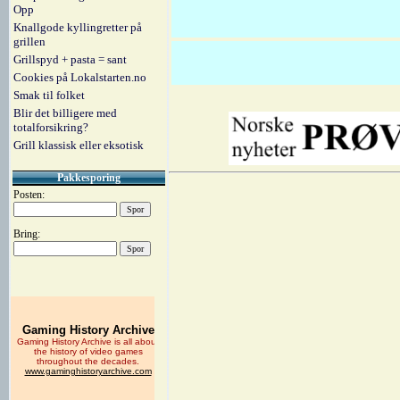
Opp
Knallgode kyllingretter på
grillen
Grillspyd + pasta = sant
Cookies på Lokalstarten.no
Smak til folket
Blir det billigere med
totalforsikring?
Grill klassisk eller eksotisk
Pakkesporing
Posten:
Bring: