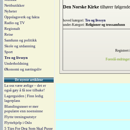
Nettbutikker
Den Norske Kirke
tilhører følgende
Nyheter
Oppslagsverk og fakta
hoved kategori:
Tro og livssyn
Radio og TV
under-Kategori:
Religioner og trossamfunn
Regionalt
Reise
Samfunn og politikk
Skole og utdanning
Registrert 
Sport
Tro og livssyn
Foreslå endringer
Underholdning
Økonomi og næringsliv
De nyeste artiklene
La oss være ærlige – det er
også gøy å få noe tilbake!
Lagerguiden | Finn ledig
lagerplass
Blandingsraser er mer
populære enn noensinne
Flytte treningsutstyr
Flyttehjelp i Oslo
5 Tips For Deg Som Skal Pusse