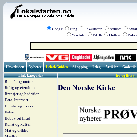
Google
Bing
Lokalstarten
Nyheter
Kvasi
YouTube
IMDb
Ordbok
Wikip
Hovedsiden
Nyheter
Lokal-Guiden
Shopping
I dag
Artikler
Gode til
Link kategorier
Tro og livssy
Bil, båt og motor
Den Norske Kirke
Bolig og eiendom
Bransjer og bedrifter
Data, Internett
Familie og livsstil
Helse
Hobby og fritid
Kunst og kultur
Mat og drikke
Musikk