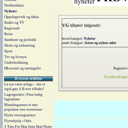
Nettbutikker
Nyheter
Oppslagsverk og fakta
Radio og TV
VG
tilhører følgende:
Regionalt
Reise
hoved kategori:
Nyheter
Samfunn og politikk
under-Kategori:
Aviser og nyhets sider
Skole og utdanning
Sport
Tro og livssyn
Underholdning
Økonomi og næringsliv
Registrert 
Foreslå endringer
De nyeste artiklene
La oss være ærlige – det er
også gøy å få noe tilbake!
Lagerguiden | Finn ledig
lagerplass
Blandingsraser er mer
populære enn noensinne
Flytte treningsutstyr
Flyttehjelp i Oslo
5 Tips For Deg Som Skal Pusse