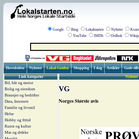
Google
Bing
Lokalstarten
Nyheter
Kvasi
YouTube
IMDb
Ordbok
Wikip
Hovedsiden
Nyheter
Lokal-Guiden
Shopping
I dag
Artikler
Gode til
Link kategorier
Nyheter 
Bil, båt og motor
VG
Bolig og eiendom
Bransjer og bedrifter
Norges Største avis
Data, Internett
Familie og livsstil
Helse
Hobby og fritid
Kunst og kultur
Mat og drikke
Musikk