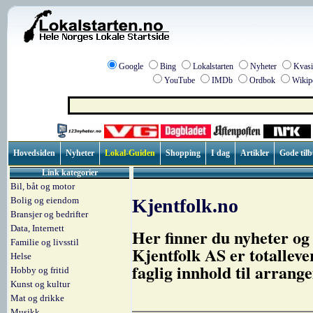
Google
Bing
Lokalstarten
Nyheter
Kvasi
YouTube
IMDb
Ordbok
Wikip
Hovedsiden
Nyheter
Lokal-Guiden
Shopping
I dag
Artikler
Gode til
Link kategorier
Bil, båt og motor
Bolig og eiendom
Kjentfolk.no
Bransjer og bedrifter
Data, Internett
Her finner du nyheter og 
Familie og livsstil
Kjentfolk AS er totallev
Helse
faglig innhold til arrang
Hobby og fritid
Kunst og kultur
Mat og drikke
Musikk