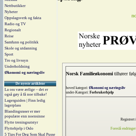
Nettbutikker
Nyheter
n
Oppslagsverk og fakta
Radio og TV
Regionalt
Reise
Samfunn og politikk
Skole og utdanning
Sport
Tro og livssyn
Underholdning
Økonomi og næringsliv
Norsk Familieøkonomi
tilhører føl
De nyeste artiklene
hoved kategori:
Økonomi og næringsliv
La oss være ærlige – det er
under-Kategori:
Forbrukerhjelp
også gøy å få noe tilbake!
Lagerguiden | Finn ledig
lagerplass
Blandingsraser er mer
populære enn noensinne
Registrert
Flytte treningsutstyr
Flyttehjelp i Oslo
Foreslå endringer
5 Tips For Deg Som Skal Pusse