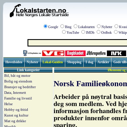
Google
Bing
Lokalstarten
Nyheter
Kvasi
YouTube
IMDb
Ordbok
Wikip
Hovedsiden
Nyheter
Lokal-Guiden
Shopping
I dag
Artikler
Gode til
Link kategorier
Økonomi og n
Bil, båt og motor
Bolig og eiendom
Norsk Familieøkono
Bransjer og bedrifter
Data, Internett
Arbeider på nøytral basis
Familie og livsstil
deg som medlem. Ved hjel
Helse
informasjon forhandles f
Hobby og fritid
produkter innenfor områd
Kunst og kultur
Mat og drikke
sparing.
Musikk