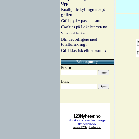
Opp
Knallgode kyllingretter på
grillen
Grillspyd + pasta = sant
Cookies på Lokalstarten.no
Smak til folket
Blir det billigere med
totalforsikring?
Grill klassisk eller eksotisk
Pakkesporing
Posten:
Bring: