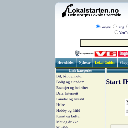
Google
Bing
YouTu
Hovedsiden
Nyheter
Lokal-Guiden
Shop
Link kategorier
Bil, båt og motor
Start I
Bolig og eiendom
Bransjer og bedrifter
Data, Internett
Familie og livsstil
Helse
Hobby og fritid
Kunst og kultur
Mat og drikke
Musikk