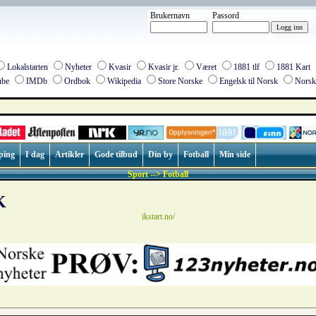
Brukernavn
Passord
Lokalstarten
Nyheter
Kvasir
Kvasir jr.
Været
1881 tlf
1881 Kart
be
IMDb
Ordbok
Wikipedia
Store Norske
Engelsk til Norsk
Norsk 
ping
I dag
Artikler
Gode tilbud
Din by
Fotball
Min side
Sport --> Fotball
K
ikstart.no/