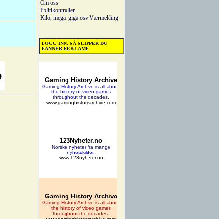
Om oss
Politikontroller
Kilo, mega, giga osv
Værmelding
LOGG INN, SÅ SLIPPER DU
BANNER-REKLAME