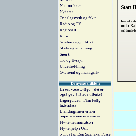
Nettbutikker
Start I
Nyheter
Oppslagsverk og fakta
hoved kat
Radio og TV
under-Kat
Regionalt
og landsd
Reise
Samfunn og politikk
Skole og utdanning
Sport
Tro og livssyn
Underholdning
Økonomi og næringsliv
De nyeste artiklene
La oss være ærlige – det er
også gøy å få noe tilbake!
Lagerguiden | Finn ledig
lagerplass
Blandingsraser er mer
populære enn noensinne
Flytte treningsutstyr
Flyttehjelp i Oslo
5 Tips For Deg Som Skal Pusse