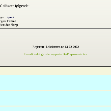
K
tilhører følgende:
egori:
Sport
egori:
Fotball
elen:
Sør Norge
Registrert i Lokalstarten.no
13-02-2002
Foreslå endringer eller rapporter Død/u-passende link