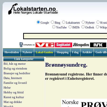
Google
Bing
Lokalstarten
Nyheter
Kvasi
YouTube
IMDb
Ordbok
Wikip
Hovedsiden
Nyheter
Lokal-Guiden
Shopping
I dag
Artikler
Gode til
Link kategorier
Brønnøysundreg.
Bil, båt og motor
Bolig og eiendom
Brønnøysund registrene. Her finner du
Bransjer og bedrifter
er registrert i Enhetsregisteret.
Data, Internett
Familie og livsstil
Helse
Hobby og fritid
Kunst og kultur
Mat og drikke
Musikk