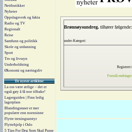
Nettbutikker
Nyheter
Oppslagsverk og fakta
Radio og TV
Brønnøysundreg.
tilhører følgende:
Regionalt
Reise
Samfunn og politikk
under-Kategori:
Skole og utdanning
Sport
Tro og livssyn
Underholdning
Registrert 
Økonomi og næringsliv
Foreslå endringer
De nyeste artiklene
La oss være ærlige – det er
også gøy å få noe tilbake!
Lagerguiden | Finn ledig
lagerplass
Blandingsraser er mer
populære enn noensinne
Flytte treningsutstyr
Flyttehjelp i Oslo
5 Tips For Deg Som Skal Pusse