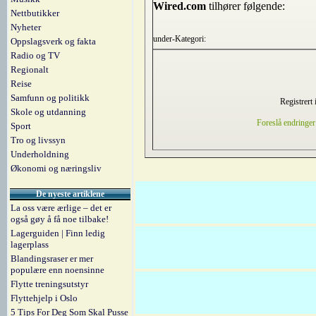
Wired.com
tilhører følgende:
Nettbutikker
Nyheter
under-Kategori:
Oppslagsverk og fakta
Radio og TV
Regionalt
Reise
Samfunn og politikk
Registrert 
Skole og utdanning
Foreslå endringer
Sport
Tro og livssyn
Underholdning
Økonomi og næringsliv
De nyeste artiklene
La oss være ærlige – det er
også gøy å få noe tilbake!
Lagerguiden | Finn ledig
lagerplass
Blandingsraser er mer
populære enn noensinne
Flytte treningsutstyr
Flyttehjelp i Oslo
5 Tips For Deg Som Skal Pusse