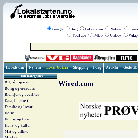
Google
Bing
Lokalstarten
Nyheter
Kvasi
YouTube
IMDb
Ordbok
Wikip
Hovedsiden
Nyheter
Lokal-Guiden
Shopping
I dag
Artikler
Gode til
Link kategorier
Wired.com
Bil, båt og motor
Bolig og eiendom
Bransjer og bedrifter
Data, Internett
Familie og livsstil
Helse
Hobby og fritid
Kunst og kultur
Mat og drikke
Musikk