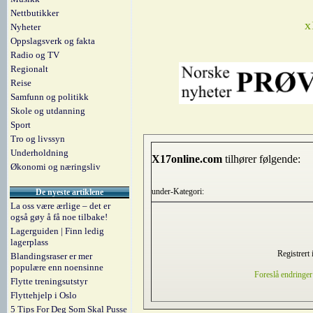
Nettbutikker
x
Nyheter
Oppslagsverk og fakta
Radio og TV
Regionalt
Reise
Samfunn og politikk
Skole og utdanning
Sport
Tro og livssyn
Underholdning
X17online.com
tilhører følgende:
Økonomi og næringsliv
under-Kategori:
De nyeste artiklene
La oss være ærlige – det er
også gøy å få noe tilbake!
Lagerguiden | Finn ledig
lagerplass
Registrert 
Blandingsraser er mer
populære enn noensinne
Foreslå endringer
Flytte treningsutstyr
Flyttehjelp i Oslo
5 Tips For Deg Som Skal Pusse