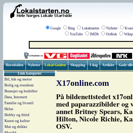
Google
Bing
Lokalstarten
Nyheter
Kvasi
YouTube
IMDb
Ordbok
Wikip
Hovedsiden
Nyheter
Lokal-Guiden
Shopping
I dag
Artikler
Gode til
Link kategorier
Bil, båt og motor
X17online.com
Bolig og eiendom
Bransjer og bedrifter
På bildenettstedet x17on
Data, Internett
med paparazzibilder og v
Familie og livsstil
annet Britney Spears, Ka
Helse
Hobby og fritid
Hilton, Nicole Richie, K
Kunst og kultur
OSV.
Mat og drikke
Musikk