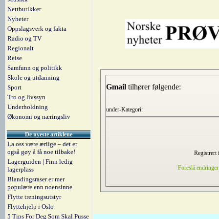
Nettbutikker
Nyheter
Oppslagsverk og fakta
Radio og TV
Regionalt
Reise
Samfunn og politikk
Skole og utdanning
Gmail
tilhører følgende:
Sport
Tro og livssyn
Underholdning
under-Kategori:
Økonomi og næringsliv
De nyeste artiklene
La oss være ærlige – det er
også gøy å få noe tilbake!
Registrert 
Lagerguiden | Finn ledig
Foreslå endringer
lagerplass
Blandingsraser er mer
populære enn noensinne
Flytte treningsutstyr
Flyttehjelp i Oslo
5 Tips For Deg Som Skal Pusse