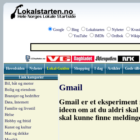
Google
Bing
Lokalstarten
Nyheter
Kvasi
YouTube
IMDb
Ordbok
Wikip
Hovedsiden
Nyheter
Lokal-Guiden
Shopping
I dag
Artikler
Gode til
Link kategorier
Bil, båt og motor
Gmail
Bolig og eiendom
Bransjer og bedrifter
Gmail er et eksperiment 
Data, Internett
ideen om at du aldri skal 
Familie og livsstil
skal kunne finne meldinge
Helse
Hobby og fritid
Kunst og kultur
Mat og drikke
Musikk