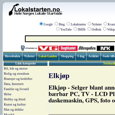
Google
Bing
Lokalstarten
Nyheter
Kvasi
YouTube
IMDb
Ordbok
Wikip
Hovedsiden
Nyheter
Lokal-Guiden
Shopping
I dag
Artikler
Gode til
Link kategorier
Nettbuti
Bil, båt og motor
Bolig og eiendom
Elkjøp
Bransjer og bedrifter
Data, Internett
Elkjøp - Selger blant ann
Familie og livsstil
bærbar PC, TV - LCD Pla
Helse
daskemaskin, GPS, foto og
Hobby og fritid
Kunst og kultur
Mat og drikke
Musikk