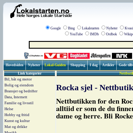
Google
Bing
Lokalstarten
Nyheter
Kvasi
YouTube
IMDb
Ordbok
Wikip
Hovedsiden
Nyheter
Lokal-Guiden
Shopping
I dag
Artikler
Gode til
Link kategorier
Nettbuti
Bil, båt og motor
Bolig og eiendom
Rocka sjel - Nettbuti
Bransjer og bedrifter
Data, Internett
Nettbutikken for den Roc
Familie og livsstil
alltiid er som de du finne
Helse
dame og herre. Bli Rock
Hobby og fritid
Kunst og kultur
Mat og drikke
Musikk