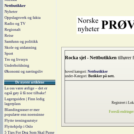
Nettbutikker
Nyheter
Oppslagsverk og fakta
Radio og TV
Regionalt
Reise
Samfunn og politikk
Skole og utdanning
Sport
Rocka sjel - Nettbutikken
tilhører 
Tro og livssyn
Underholdning
Økonomi og næringsliv
hoved kategori:
Nettbutikker
under-Kategori:
Butikker på nett.
De nyeste artiklene
La oss være ærlige – det er
også gøy å få noe tilbake!
Lagerguiden | Finn ledig
Registrert i Lok
lagerplass
Blandingsraser er mer
Foreslå endringer
populære enn noensinne
Flytte treningsutstyr
Flyttehjelp i Oslo
5 Tips For Deg Som Skal Pusse