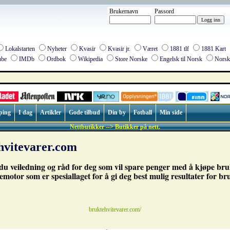
Brukernavn
Passord
Lokalstarten
Nyheter
Kvasir
Kvasir jr.
Været
1881 tlf
1881 Kart
be
IMDb
Ordbok
Wikipedia
Store Norske
Engelsk til Norsk
Norsk 
ping
I dag
Artikler
Gode tilbud
Din by
Fotball
Min side
Nettbutikker --> Butikker på nett.
hvitevarer.com
du veiledning og råd for deg som vil spare penger med å kjøpe bru
emotor som er spesiallaget for å gi deg best mulig resultater for br
bruktehvitevarer.com/