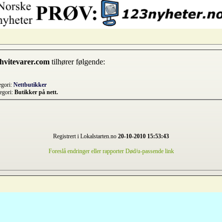
hvitevarer.com
tilhører følgende:
egori:
Nettbutikker
egori:
Butikker på nett.
Registrert i Lokalstarten.no
20-10-2010 15:53:43
Foreslå endringer eller rapporter Død/u-passende link