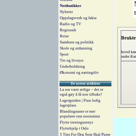
Nettbutikker
Nyheter
Oppslagsverk og fakta
Radio og TV
Regionalt
Reise
Brukte
Samfunn og politikk
Skole og utdanning
hoved kat
Sport
under-Kat
Tro og livssyn
Underholdning
Økonomi og næringsliv
De nyeste artiklene
La oss være ærlige – det er
også gøy å få noe tilbake!
Lagerguiden | Finn ledig
lagerplass
Blandingsraser er mer
populære enn noensinne
Flytte treningsutstyr
Flyttehjelp i Oslo
5 Tips For Deg Som Skal Pusse