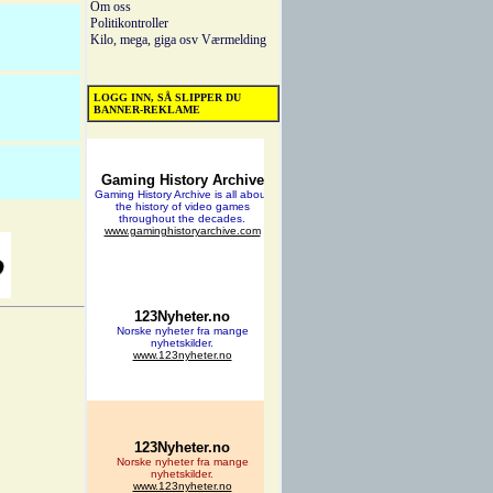
Om oss
Politikontroller
Kilo, mega, giga osv
Værmelding
LOGG INN, SÅ SLIPPER DU
BANNER-REKLAME