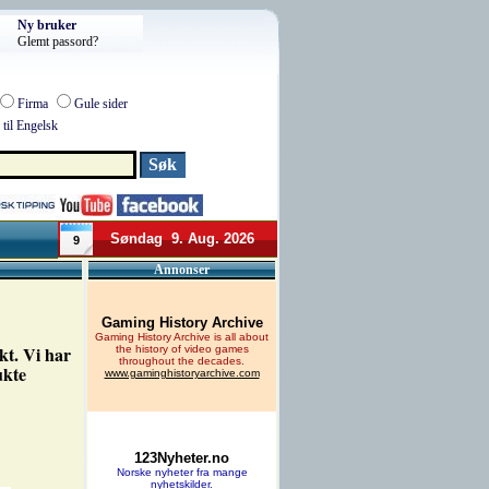
Ny bruker
Glemt passord?
Firma
Gule sider
til Engelsk
Søndag 9. Aug. 2026
9
Annonser
kt. Vi har
ukte