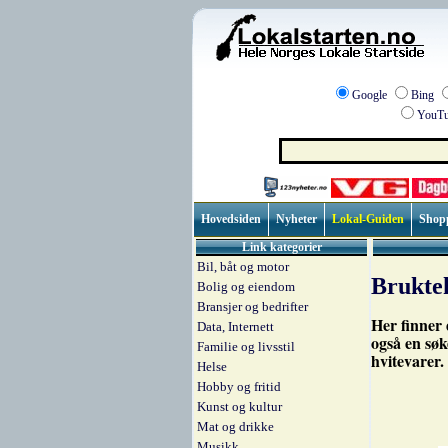
Google
Bing
YouTu
Hovedsiden
Nyheter
Lokal-Guiden
Shop
Link kategorier
Bil, båt og motor
Brukte
Bolig og eiendom
Bransjer og bedrifter
Her finner 
Data, Internett
også en søk
Familie og livsstil
hvitevarer.
Helse
Hobby og fritid
Kunst og kultur
Mat og drikke
Musikk