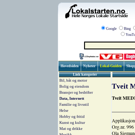
Google
Bing
YouTu
Hovedsiden
Nyheter
Lokal-Guiden
Shop
Link kategorier
Bil, båt og motor
Tveit
Bolig og eiendom
Bransjer og bedrifter
Tveit MEDIA
Data, Internett
Familie og livsstil
Helse
Hobby og fritid
Applikasjo
Kunst og kultur
Org.nr. 996
Mat og drikke
Ola Sigmund
Musikk