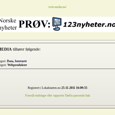
tveit-media.no/
 MEDIA
tilhører følgende:
egori:
Data, Internett
egori:
Webprodukter
Registrert i Lokalstarten.no
25-11-2011 16:09:55
Foreslå endringer eller rapporter Død/u-passende link