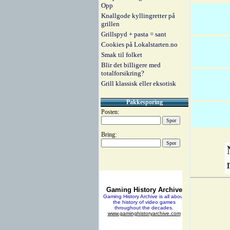
Opp
Knallgode kyllingretter på
grillen
Grillspyd + pasta = sant
Cookies på Lokalstarten.no
Smak til folket
Blir det billigere med
totalforsikring?
Grill klassisk eller eksotisk
Pakkesporing
Posten:
Bring: