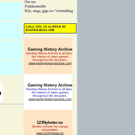
Om oss
Politikontroller
Kilo, mega, giga osv
Værmelding
LOGG INN, SÅ SLIPPER DU
BANNER-REKLAME