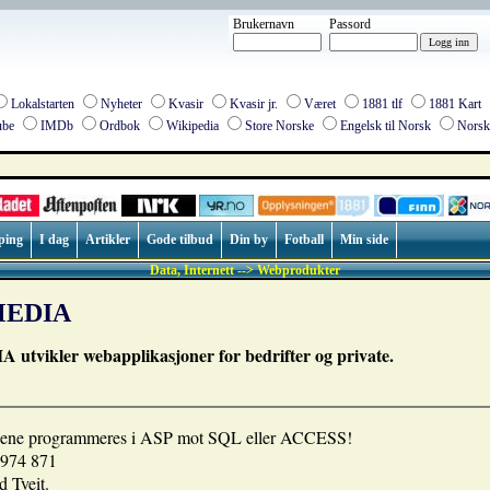
Brukernavn
Passord
Lokalstarten
Nyheter
Kvasir
Kvasir jr.
Været
1881 tlf
1881 Kart
be
IMDb
Ordbok
Wikipedia
Store Norske
Engelsk til Norsk
Norsk 
ping
I dag
Artikler
Gode tilbud
Din by
Fotball
Min side
Data, Internett --> Webprodukter
 MEDIA
 utvikler webapplikasjoner for bedrifter og private.
nene programmeres i ASP mot SQL eller ACCESS!
 974 871
 Tveit.