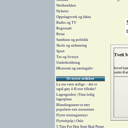
Nettbutikker
Nyheter
Oppslagsverk og fakta
Radio og TV
Regionalt
Reise
Samfunn og politikk
Skole og utdanning
Sport
Tveit
Tro og livssyn
Underholdning
Økonomi og næringsliv
hoved kat
under-Kat
De nyeste artiklene
La oss være ærlige – det er
også gøy å få noe tilbake!
Lagerguiden | Finn ledig
lagerplass
Blandingsraser er mer
populære enn noensinne
Flytte treningsutstyr
Flyttehjelp i Oslo
5 Tips For Deg Som Skal Pusse