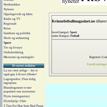
Nettbutikker
Nyheter
Oppslagsverk og fakta
Radio og TV
Kvinnefotballmagasinet.no
tilhører
Regionalt
Reise
hoved kategori:
Sport
Samfunn og politikk
under-Kategori:
Fotball
Skole og utdanning
Sport
Tro og livssyn
Underholdning
Økonomi og næringsliv
Registrert i Lo
Foreslå endringer
De nyeste artiklene
La oss være ærlige – det er
også gøy å få noe tilbake!
Lagerguiden | Finn ledig
lagerplass
Blandingsraser er mer
populære enn noensinne
Flytte treningsutstyr
Flyttehjelp i Oslo
5 Tips For Deg Som Skal Pusse