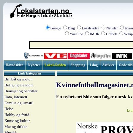
Google
Bing
Lokalstarten
Nyheter
Kvasi
YouTube
IMDb
Ordbok
Wikip
Hovedsiden
Nyheter
Lokal-Guiden
Shopping
I dag
Artikler
Gode til
Link kategorier
Bil, båt og motor
Kvinnefotballmagasinet.
Bolig og eiendom
Bransjer og bedrifter
En nyhetsnettside som følger norsk kvi
Data, Internett
Familie og livsstil
Helse
kvin
Hobby og fritid
Kunst og kultur
Mat og drikke
Musikk