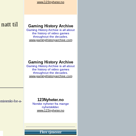
natt til
mistenkt-for-a-
Flere tjenester