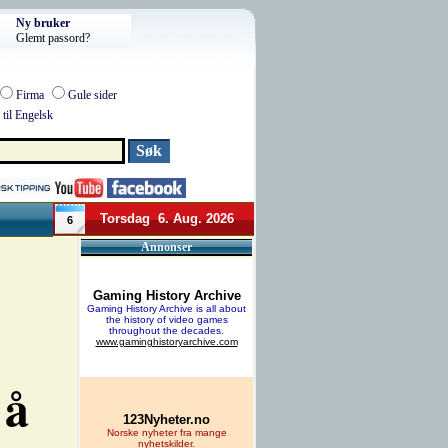
Ny bruker
Glemt passord?
Firma
Gule sider
til Engelsk
Torsdag 6. Aug. 2026
6
Annonser
 å