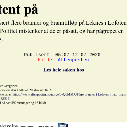
tent på
vært flere branner og branntilløp på Leknes i Lofoten 
Politiet mistenker at de er påsatt, og har pågrepet en
g.
Publisert: 05:07 12-07-2020
Kilde:
Aftenposten
Les hele saken hos
rer kategorien:
indeksert den 12-07-2020 klokken 07:21.
kte url er:
https://www.aftenposten.no/norge/i/vQ0MMX/Flere-branner-i-Lofoten-i-natt--mann-
r=RSS-3
il nå hatt 392 visninger og 16 klikk.