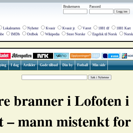
Brukernavn
Passord
Lokalstarten
Nyheter
Kvasir
Kvasir jr.
Været
1881 tlf
1881 Kart
be
IMDb
Ordbok
Wikipedia
Store Norske
Engelsk til Norsk
Norsk 
ping
I dag
Artikler
Gode tilbud
Din by
Fotball
Min side
re branner i Lofoten i
t – mann mistenkt for