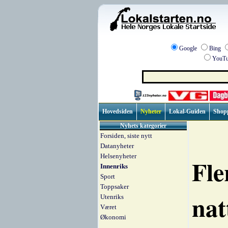
Google
Bing
YouTu
Hovedsiden
Nyheter
Lokal-Guiden
Shop
Nyhets kategorier
Forsiden, siste nytt
Datanyheter
Helsenyheter
Fle
Innenriks
Sport
Toppsaker
nat
Utenriks
Været
Økonomi