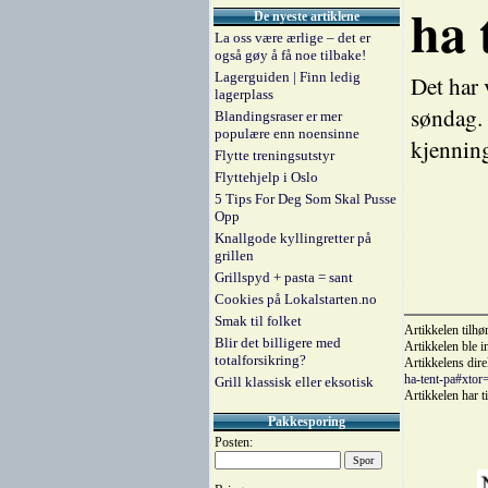
ha 
De nyeste artiklene
La oss være ærlige – det er
også gøy å få noe tilbake!
Lagerguiden | Finn ledig
Det har 
lagerplass
søndag. 
Blandingsraser er mer
populære enn noensinne
kjennin
Flytte treningsutstyr
Flyttehjelp i Oslo
5 Tips For Deg Som Skal Pusse
Opp
Knallgode kyllingretter på
grillen
Grillspyd + pasta = sant
Cookies på Lokalstarten.no
Smak til folket
Artikkelen tilhø
Blir det billigere med
Artikkelen ble 
totalforsikring?
Artikkelens dire
ha-tent-pa#xto
Grill klassisk eller eksotisk
Artikkelen har t
Pakkesporing
Posten: