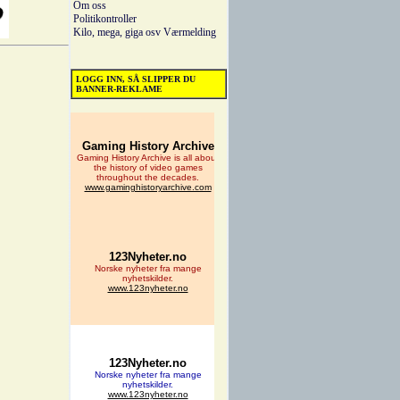
Om oss
Politikontroller
Kilo, mega, giga osv
Værmelding
LOGG INN, SÅ SLIPPER DU
BANNER-REKLAME