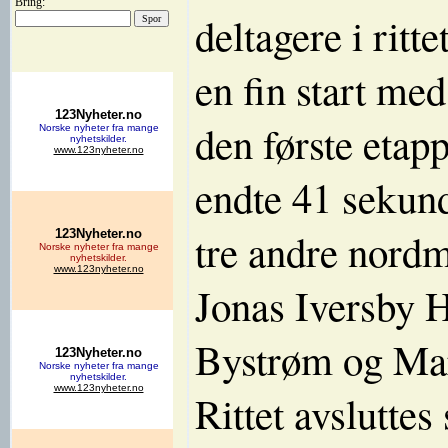
Bring:
deltagere i ritt
en fin start me
den første eta
endte 41 sekun
tre andre nordm
Jonas Iversby 
Bystrøm og Ma
Rittet avsluttes