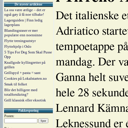
De nyeste artiklene
Det italienske e
La oss være ærlige – det er
også gøy å få noe tilbake!
Lagerguiden | Finn ledig
Adriatico start
lagerplass
Blandingsraser er mer
populære enn noensinne
tempoetappe på
Flytte treningsutstyr
Flyttehjelp i Oslo
5 Tips For Deg Som Skal Pusse
mandag. Der var
Opp
Knallgode kyllingretter på
grillen
Ganna helt suv
Grillspyd + pasta = sant
Cookies på Lokalstarten.no
Smak til folket
hele 28 sekunde
Blir det billigere med
totalforsikring?
Grill klassisk eller eksotisk
Lennard Kämna
Pakkesporing
Posten:
Leknessund er é