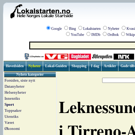
Google
Bing
Lokalstarten
Nyheter
Kvasi
YouTube
IMDb
Ordbok
Wikip
Hovedsiden
Nyheter
Lokal-Guiden
Shopping
I dag
Artikler
Gode til
Nyhets kategorier
Forsiden, siste nytt
Datanyheter
Helsenyheter
Leknessund
Innenriks
Sport
Toppsaker
Utenriks
i Tirreno-
Været
Økonomi