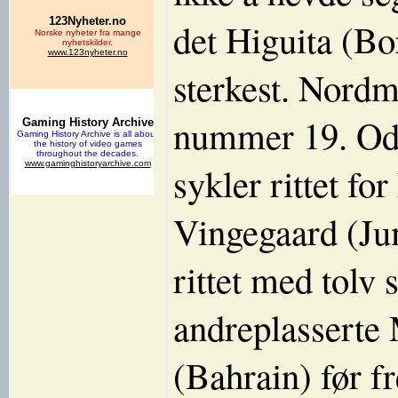
det Higuita (Bo
sterkest. Nordma
nummer 19. Odd
sykler rittet fo
Vingegaard (Ju
rittet med tolv 
andreplasserte
(Bahrain) før f