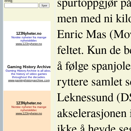
spurtoppgjør på
Bring:
men med ni kilo
Enric Mas (Movi
feltet. Kun de b
å følge spanjol
ryttere samlet 
Leknessund (D
akselerasjonen 
ikke å hevde se