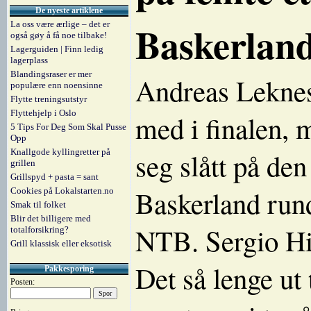
De nyeste artiklene
Baskerlan
La oss være ærlige – det er
også gøy å få noe tilbake!
Lagerguiden | Finn ledig
lagerplass
Blandingsraser er mer
Andreas Lekne
populære enn noensinne
Flytte treningsutstyr
Flyttehjelp i Oslo
med i finalen, m
5 Tips For Deg Som Skal Pusse
Opp
Knallgode kyllingretter på
seg slått på de
grillen
Grillspyd + pasta = sant
Baskerland rund
Cookies på Lokalstarten.no
Smak til folket
Blir det billigere med
NTB. Sergio Hi
totalforsikring?
Grill klassisk eller eksotisk
Det så lenge ut 
Pakkesporing
Posten: