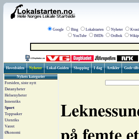
Google
Bing
Lokalstarten
Nyheter
Kvasi
YouTube
IMDb
Ordbok
Wikip
Hovedsiden
Nyheter
Lokal-Guiden
Shopping
I dag
Artikler
Gode til
Nyhets kategorier
Forsiden, siste nytt
Datanyheter
Helsenyheter
Leknessund
Innenriks
Sport
Toppsaker
Utenriks
på femte e
Været
Økonomi