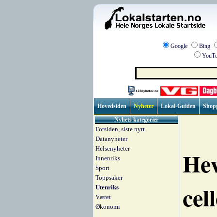
Google
Bing
YouTu
Hovedsiden
Nyheter
Lokal-Guiden
Shop
Nyhets kategorier
Forsiden, siste nytt
Datanyheter
Helsenyheter
Hev
Innenriks
Sport
Toppsaker
cell
Utenriks
Været
Økonomi