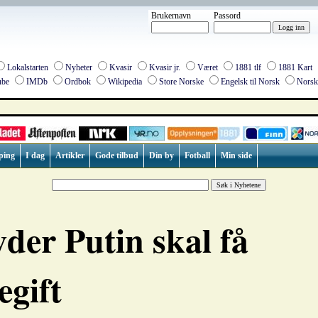
Brukernavn
Passord
Lokalstarten
Nyheter
Kvasir
Kvasir jr.
Været
1881 tlf
1881 Kart
be
IMDb
Ordbok
Wikipedia
Store Norske
Engelsk til Norsk
Norsk 
ping
I dag
Artikler
Gode tilbud
Din by
Fotball
Min side
der Putin skal få
egift