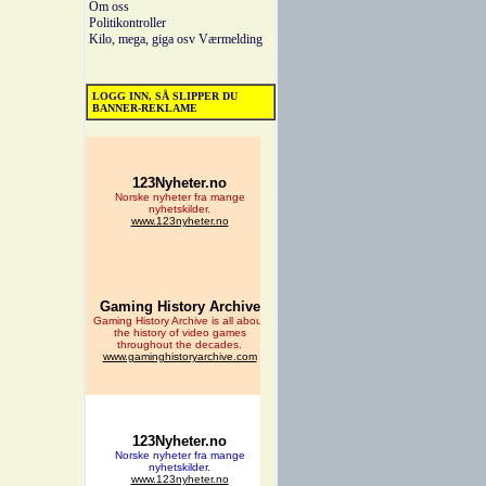
Om oss
Politikontroller
Kilo, mega, giga osv
Værmelding
LOGG INN, SÅ SLIPPER DU
BANNER-REKLAME