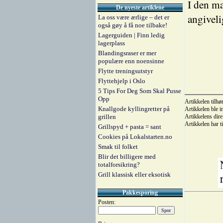
I den ma
De nyeste artiklene
angiveli
La oss være ærlige – det er
også gøy å få noe tilbake!
Lagerguiden | Finn ledig
lagerplass
Blandingsraser er mer
populære enn noensinne
Flytte treningsutstyr
Flyttehjelp i Oslo
5 Tips For Deg Som Skal Pusse
Opp
Artikkelen tilhø
Knallgode kyllingretter på
Artikkelen ble 
grillen
Artikkelens dire
Artikkelen har t
Grillspyd + pasta = sant
Cookies på Lokalstarten.no
Smak til folket
Blir det billigere med
totalforsikring?
Grill klassisk eller eksotisk
Pakkesporing
Posten: