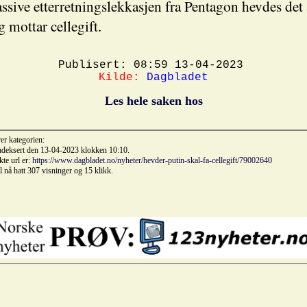
ssive etterretningslekkasjen fra Pentagon hevdes det 
g mottar cellegift.
Publisert: 08:59 13-04-2023
Kilde:
Dagbladet
Les hele saken hos
rer kategorien:
indeksert den 13-04-2023 klokken 10:10.
kte url er:
https://www.dagbladet.no/nyheter/hevder-putin-skal-fa-cellegift/79002640
il nå hatt 307 visninger og 15 klikk.