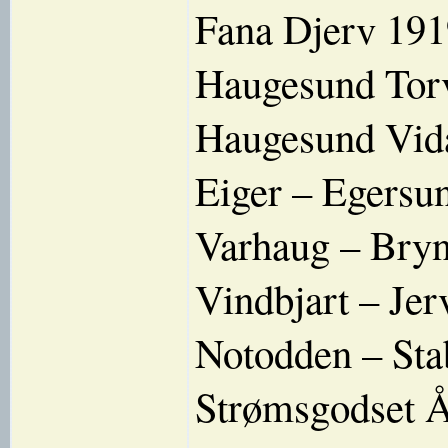
Fana Djerv 191
Haugesund Torv
Haugesund Vida
Eiger – Egersu
Varhaug – Bryn
Vindbjart – Jer
Notodden – St
Strømsgodset Å