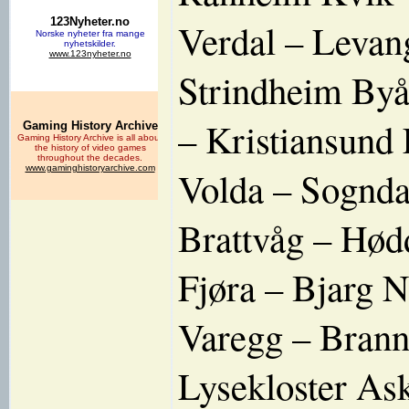
Verdal – Levan
Strindheim By
– Kristiansund
Volda – Sognda
Brattvåg – Hød
Fjøra – Bjarg 
Varegg – Brann
Lysekloster As