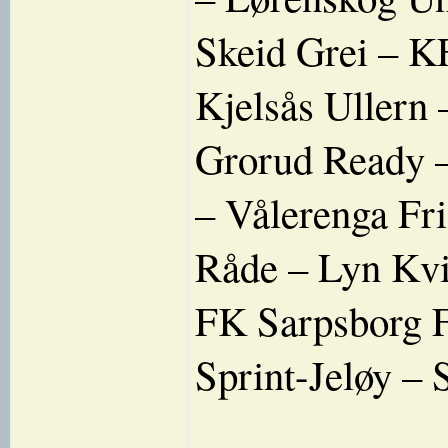
Skeid Grei – 
Kjelsås Ullern
Grorud Ready 
– Vålerenga Fr
Råde – Lyn Kv
FK Sarpsborg F
Sprint-Jeløy – 