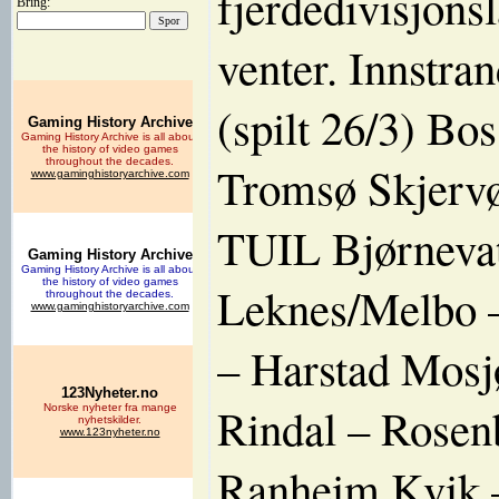
fjerdedivisjons
Bring:
venter. Innstra
(spilt 26/3) B
Tromsø Skjervø
TUIL Bjørnevat
Leknes/Melbo –
– Harstad Mos
Rindal – Rosen
Ranheim Kvik –