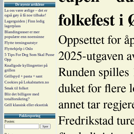
De nyeste artiklene
folkefest i
La oss være ærlige – det er
også gøy å få noe tilbake!
Lagerguiden | Finn ledig
lagerplass
Blandingsraser er mer
Oppsettet for å
populære enn noensinne
Flytte treningsutstyr
Flyttehjelp i Oslo
2025-utgaven av
5 Tips For Deg Som Skal Pusse
Opp
Knallgode kyllingretter på
Runden spilles 1
grillen
Grillspyd + pasta = sant
duket for flere 
Cookies på Lokalstarten.no
Smak til folket
Blir det billigere med
annet tar regje
totalforsikring?
Grill klassisk eller eksotisk
Fredrikstad ture
Pakkesporing
Posten: