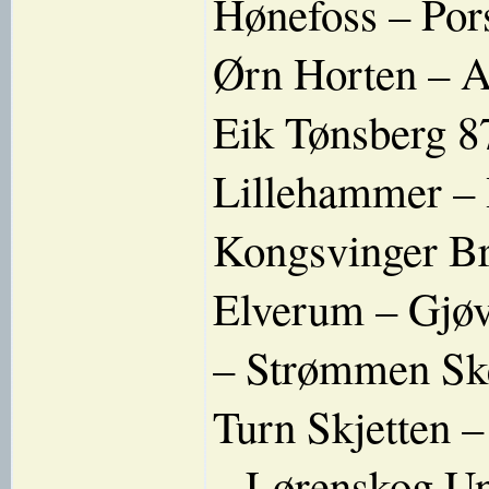
Hønefoss – Por
Ørn Horten – 
Eik Tønsberg 8
Lillehammer –
Kongsvinger B
Elverum – Gjøv
– Strømmen Sk
Turn Skjetten –
– Lørenskog Un