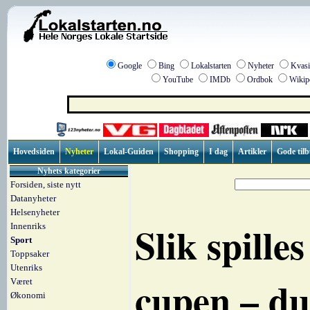
Google
Bing
Lokalstarten
Nyheter
Kvasi
YouTube
IMDb
Ordbok
Wikip
Hovedsiden
Nyheter
Lokal-Guiden
Shopping
I dag
Artikler
Gode til
Nyhets kategorier
Forsiden, siste nytt
Datanyheter
Helsenyheter
Slik spille
Innenriks
Sport
Toppsaker
Utenriks
cupen – du
Været
Økonomi