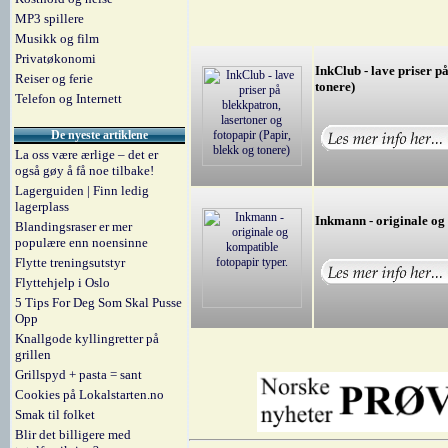
MP3 spillere
Musikk og film
Privatøkonomi
InkClub - lave priser p
Reiser og ferie
tonere)
Telefon og Internett
De nyeste artiklene
La oss være ærlige – det er
også gøy å få noe tilbake!
Lagerguiden | Finn ledig
lagerplass
Inkmann - originale og 
Blandingsraser er mer
populære enn noensinne
Flytte treningsutstyr
Flyttehjelp i Oslo
5 Tips For Deg Som Skal Pusse
Opp
Knallgode kyllingretter på
grillen
Grillspyd + pasta = sant
Cookies på Lokalstarten.no
Smak til folket
Blir det billigere med