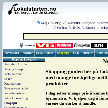
Google
Bing
Lokalstarten
Nyheter
Kvasi
YouTube
IMDb
Ordbok
Wikip
Hovedsiden
Nyheter
Lokal-Guiden
Shopping
I dag
Artikler
Gode til
N
Shopping kategorier
Shopping, forside
Biler og transport
Shopping guiden her på Loka
Blekkpatroner
med mange forskjellige nettb
Bøker
produkter.
Datamaskiner
Diverse varehandel
I dag setter mange pris å kunne h
For webmasteren
hjemmefra. Vi hjelper deg å finn
Foto / Fremkalling
varene du ønsker å handle.
Fotopapir
Kosthold og helse