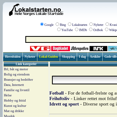
Google
Bing
Lokalstarten
Nyheter
Kvasi
YouTube
IMDb
Ordbok
Wikip
Hovedsiden
Nyheter
Lokal-Guiden
Shopping
I dag
Artikler
Gode til
Link kategorier
Bil, båt og motor
Bolig og eiendom
Bransjer og bedrifter
Data, Internett
Familie og livsstil
Fotball
- For de fotball-frelste og a
Helse
Friluftsliv
- Linker rettet mot friluf
Hobby og fritid
Idrett og sport
- Diverse sport og i
Kunst og kultur
Mat og drikke
Musikk