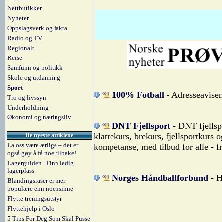
Nettbutikker
Nyheter
Oppslagsverk og fakta
Radio og TV
Regionalt
Reise
Samfunn og politikk
Skole og utdanning
Sport
100% Fotball
- Adresseavisens
Tro og livssyn
Underholdning
Økonomi og næringsliv
DNT Fjellsport
- DNT fjellspo
klatrekurs, brekurs, fjellsportkurs 
De nyeste artiklene
La oss være ærlige – det er
kompetanse, med tilbud for alle - f
også gøy å få noe tilbake!
Lagerguiden | Finn ledig
lagerplass
Norges Håndballforbund
- H
Blandingsraser er mer
populære enn noensinne
Flytte treningsutstyr
Flyttehjelp i Oslo
5 Tips For Deg Som Skal Pusse