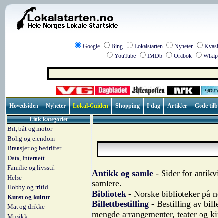
Google
Bing
Lokalstarten
Nyheter
Kvasi
YouTube
IMDb
Ordbok
Wikip
Hovedsiden
Nyheter
Lokal-Guiden
Shopping
I dag
Artikler
Gode til
Link kategorier
Bil, båt og motor
Bolig og eiendom
Bransjer og bedrifter
Data, Internett
Familie og livsstil
Antikk og samle
- Sider for antikv
Helse
samlere.
Hobby og fritid
Bibliotek
- Norske biblioteker på ne
Kunst og kultur
Billettbestilling
- Bestilling av bille
Mat og drikke
mengde arrangementer, teater og ki
Musikk