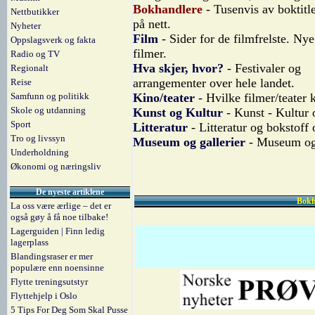
Bokhandlere
- Tusenvis av boktitler
Nettbutikker
på nett.
Nyheter
Film
- Sider for de filmfrelste. Ny
Oppslagsverk og fakta
filmer.
Radio og TV
Hva skjer, hvor?
- Festivaler og
Regionalt
arrangementer over hele landet.
Reise
Samfunn og politikk
Kino/teater
- Hvilke filmer/teater
Skole og utdanning
Kunst og Kultur
- Kunst - Kultur 
Sport
Litteratur
- Litteratur og bokstoff
Tro og livssyn
Museum og gallerier
- Museum og g
Underholdning
Økonomi og næringsliv
De nyeste artiklene
Bokh
La oss være ærlige – det er
også gøy å få noe tilbake!
Lagerguiden | Finn ledig
lagerplass
Blandingsraser er mer
populære enn noensinne
Flytte treningsutstyr
Flyttehjelp i Oslo
5 Tips For Deg Som Skal Pusse