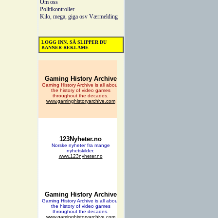
Om oss
Politikontroller
Kilo, mega, giga osv
Værmelding
LOGG INN, SÅ SLIPPER DU
BANNER-REKLAME