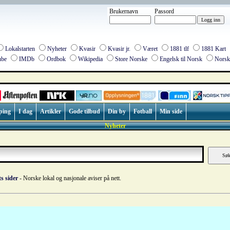
Brukernavn
Passord
Lokalstarten
Nyheter
Kvasir
Kvasir jr.
Været
1881 tlf
1881 Kart
be
IMDb
Ordbok
Wikipedia
Store Norske
Engelsk til Norsk
Norsk 
ping
I dag
Artikler
Gode tilbud
Din by
Fotball
Min side
Nyheter
s sider
- Norske lokal og nasjonale aviser på nett.