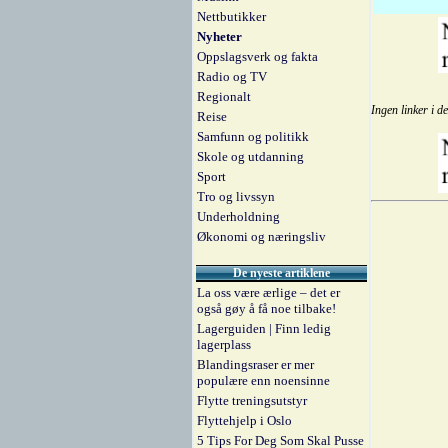
Nettbutikker
Nyheter
Oppslagsverk og fakta
Radio og TV
Regionalt
Ingen linker i d
Reise
Samfunn og politikk
Skole og utdanning
Sport
Tro og livssyn
Underholdning
Økonomi og næringsliv
De nyeste artiklene
La oss være ærlige – det er
også gøy å få noe tilbake!
Lagerguiden | Finn ledig
lagerplass
Blandingsraser er mer
populære enn noensinne
Flytte treningsutstyr
Flyttehjelp i Oslo
5 Tips For Deg Som Skal Pusse