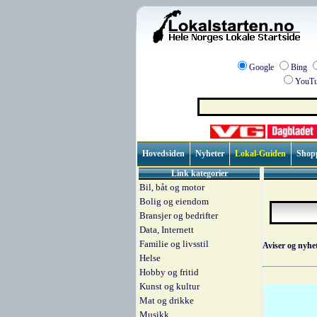
Google
Bing
YouTu
Hovedsiden
Nyheter
Lokal-Guiden
Shop
Link kategorier
Bil, båt og motor
Bolig og eiendom
Bransjer og bedrifter
Data, Internett
Familie og livsstil
Aviser og nyhet
Helse
Hobby og fritid
Kunst og kultur
Mat og drikke
Musikk