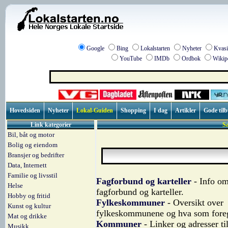
Google
Bing
Lokalstarten
Nyheter
Kvasi
YouTube
IMDb
Ordbok
Wikip
Hovedsiden
Nyheter
Lokal-Guiden
Shopping
I dag
Artikler
Gode til
Link kategorier
S
Bil, båt og motor
Bolig og eiendom
Bransjer og bedrifter
Data, Internett
Familie og livsstil
Fagforbund og karteller
- Info om
Helse
fagforbund og karteller.
Hobby og fritid
Fylkeskommuner
- Oversikt over
Kunst og kultur
fylkeskommunene og hva som foreg
Mat og drikke
Kommuner
- Linker og adresser til
Musikk