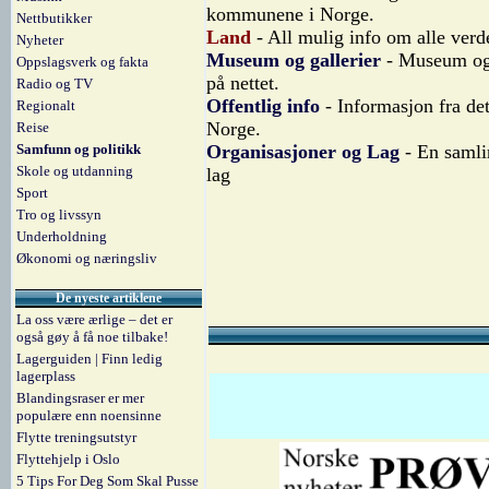
kommunene i Norge.
Nettbutikker
Land
- All mulig info om alle verd
Nyheter
Museum og gallerier
- Museum og 
Oppslagsverk og fakta
på nettet.
Radio og TV
Offentlig info
- Informasjon fra det
Regionalt
Norge.
Reise
Samfunn og politikk
Organisasjoner og Lag
- En samlin
Skole og utdanning
lag
Sport
Tro og livssyn
Underholdning
Økonomi og næringsliv
De nyeste artiklene
La oss være ærlige – det er
også gøy å få noe tilbake!
Lagerguiden | Finn ledig
lagerplass
Blandingsraser er mer
populære enn noensinne
Flytte treningsutstyr
Flyttehjelp i Oslo
5 Tips For Deg Som Skal Pusse