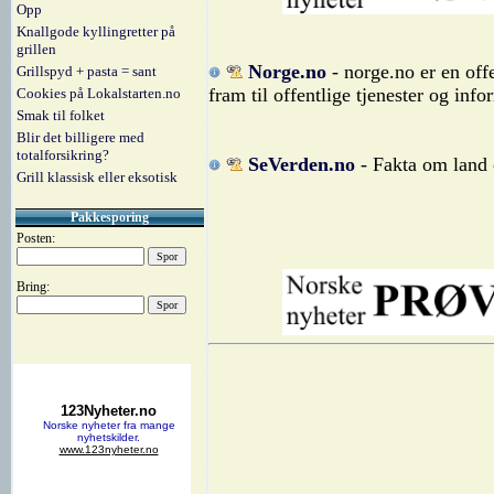
Opp
Knallgode kyllingretter på
grillen
Norge.no
- norge.no er en offe
Grillspyd + pasta = sant
fram til offentlige tjenester og info
Cookies på Lokalstarten.no
Smak til folket
Blir det billigere med
totalforsikring?
SeVerden.no
- Fakta om land 
Grill klassisk eller eksotisk
Pakkesporing
Posten:
Bring: