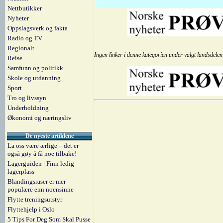
Nettbutikker
Nyheter
Oppslagsverk og fakta
Radio og TV
Regionalt
Ingen linker i denne kategorien under valgt landsdelen
Reise
Samfunn og politikk
Skole og utdanning
Sport
Tro og livssyn
Underholdning
Økonomi og næringsliv
De nyeste artiklene
La oss være ærlige – det er
også gøy å få noe tilbake!
Lagerguiden | Finn ledig
lagerplass
Blandingsraser er mer
populære enn noensinne
Flytte treningsutstyr
Flyttehjelp i Oslo
5 Tips For Deg Som Skal Pusse