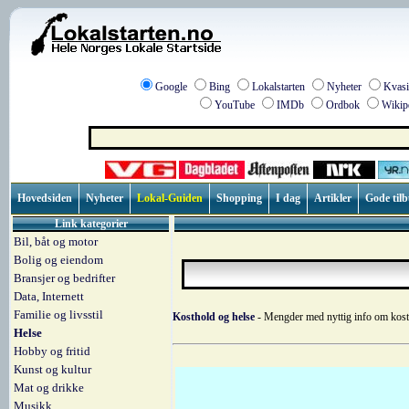
Google
Bing
Lokalstarten
Nyheter
Kvasi
YouTube
IMDb
Ordbok
Wikip
Hovedsiden
Nyheter
Lokal-Guiden
Shopping
I dag
Artikler
Gode til
Link kategorier
Bil, båt og motor
Bolig og eiendom
Bransjer og bedrifter
Data, Internett
Familie og livsstil
Kosthold og helse
- Mengder med nyttig info om kost
Helse
Hobby og fritid
Kunst og kultur
Mat og drikke
Musikk